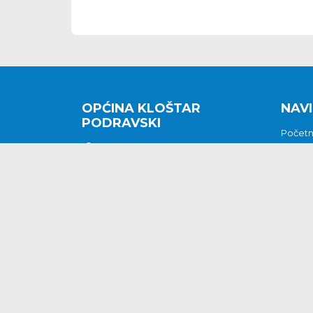
OPĆINA KLOŠTAR
NAVI
PODRAVSKI
Počet
Kralja Tomislava 2
O nam
Povijes
48362 Kloštar Podravski
Vijesti
048/816 066
Prituž
opcina-klostar-
Kontak
podravski@klostarpodravski.hr