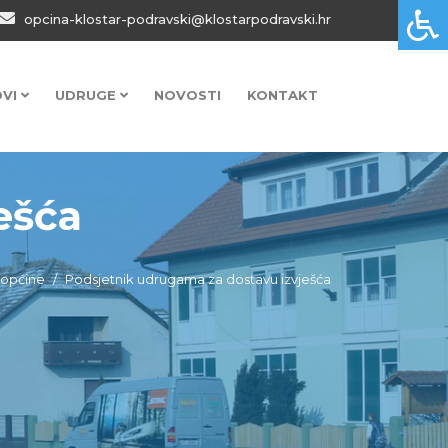
opcina-klostar-podravski@klostarpodravski.hr
OVI
UDRUGE
NOVOSTI
KONTAKT
ešća
z općine
Podsjetnik udrugama za dostavu izvješća