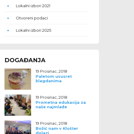
Lokalni izbori 2021
Otvoreni podaci
Lokalni izbori 2025
DOGAĐANJA
19 Prosinac, 2018
Paletom ususret
blagdanima
19 Prosinac, 2018
Prometna edukacija za
naše najmlađe
19 Prosinac, 2018
Božić nam v Klošter
dolazi