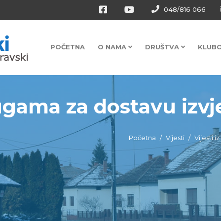
048/816 066
POČETNA
O NAMA
DRUŠTVA
KLUB
ugama za dostavu izvj
Početna
Vijesti
Vijesti i