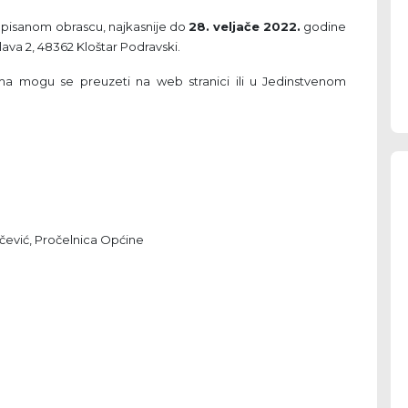
ropisanom obrascu, najkasnije do
28. veljače 2022.
godine
lava 2, 48362 Kloštar Podravski.
rama mogu se preuzeti na web stranici ili u Jedinstvenom
čević, Pročelnica Općine