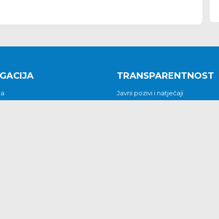
GACIJA
TRANSPARENTNOST
na
Javni pozivi i natječaji
a
Javna nabava
t
Javni pozivi i natječaji
Jedinstveni upravni odjel
be i predstavke
Općinsko vijeće
t
Općinski načelnik
Pritužbe i predstavke