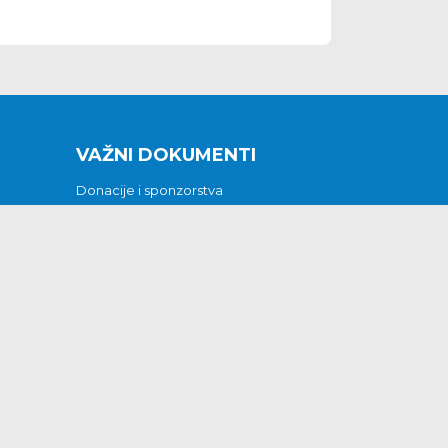
VAŽNI DOKUMENTI
Donacije i sponzorstva
Sklopljeni ugovori
Godišnji financijski izvještaji
Pristup informacijama
GODIŠNJI PLAN RADA ZA 2026
Otvoreni podaci
Izjava o pristupačnosti
Odluka o mrtvozorstvu
CJENICI KOMUNALNIH USLUGA