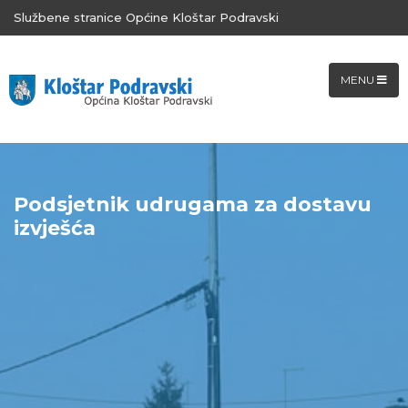
Službene stranice Općine Kloštar Podravski
MENU
Podsjetnik udrugama za dostavu
izvješća