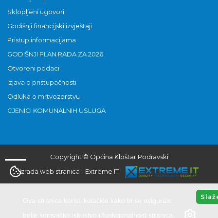
Sklopljeni ugovori
Godišnji financijski izvještaji
Pristup informacijama
GODIŠNJI PLAN RADA ZA 2026
Otvoreni podaci
Izjava o pristupačnosti
Odluka o mrtvozorstvu
CJENICI KOMUNALNIH USLUGA
Copyright © Općina Kloštar Podravski
Izrada web stranica
-
Extreme IT
Slaž
Ova stranica koristi kolačiće kako bi se osiguralo
bolje korisničko iskustvo i funkcionalnost stranica.