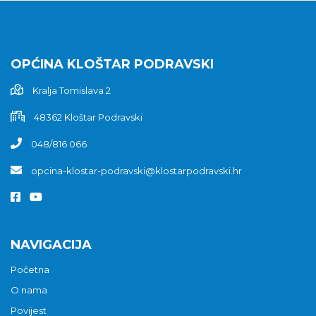
OPĆINA KLOŠTAR PODRAVSKI
Kralja Tomislava 2
48362 Kloštar Podravski
048/816 066
opcina-klostar-podravski@klostarpodravski.hr
NAVIGACIJA
Početna
O nama
Povijest