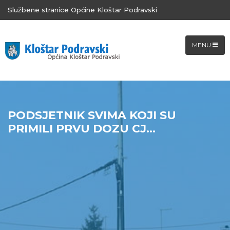
Službene stranice Općine Kloštar Podravski
MENU
PODSJETNIK SVIMA KOJI SU
PRIMILI PRVU DOZU CJ...