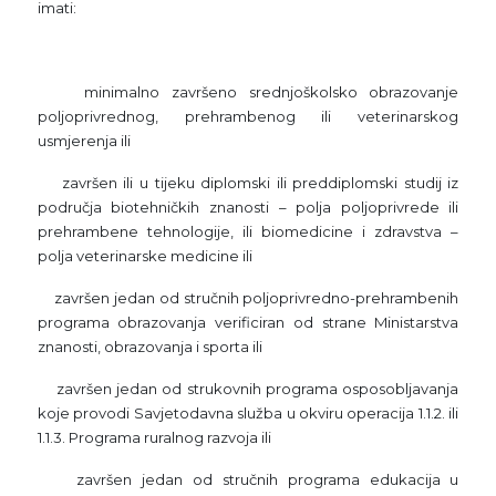
imati:
minimalno završeno srednjoškolsko obrazovanje
poljoprivrednog, prehrambenog ili veterinarskog
usmjerenja ili
završen ili u tijeku diplomski ili preddiplomski studij iz
područja biotehničkih znanosti – polja poljoprivrede ili
prehrambene tehnologije, ili biomedicine i zdravstva –
polja veterinarske medicine ili
završen jedan od stručnih poljoprivredno-prehrambenih
programa obrazovanja verificiran od strane Ministarstva
znanosti, obrazovanja i sporta ili
završen jedan od strukovnih programa osposobljavanja
koje provodi Savjetodavna služba u okviru operacija 1.1.2. ili
1.1.3. Programa ruralnog razvoja ili
završen jedan od stručnih programa edukacija u