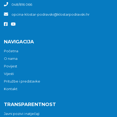
048/816 066
opcina-klostar-podravski@klostarpodravski.hr
NAVIGACIJA
Početna
O nama
Povijest
Vijesti
Pritužbe i predstavke
Kontakt
TRANSPARENTNOST
Javni pozivi i natječaji