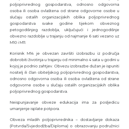
poljoprivrednog gospodarstva, odnosno odgovorna
osoba ili osoba ovlaštena od strane odgovorne osobe u
slučaju ostalih organizacijskih oblika poljoprivrednog
gospodarstva svake godine tijekom obveznog
petogodišnjeg razdoblja, uključujući i jednogodišnje
obvezno razdoblje u trajanju od najmanje 6 sati vezano uz
M10 i M11.
Korisnik M14 je obvezan završiti izobrazbu iz područja
dobrobiti životinja u trajanju od minimalno 4 sata u godini u
kojoj je podnio zahtjev. Obvezu izobrazbe dužan je ispuniti
nositelj ili član obiteljskog poljoprivrednog gospodarstva,
odnosno odgovorna osoba ili osoba ovlaštena od strane
odgovorne osobe u slučaju ostalih organizacijskih oblika
poljoprivrednog gospodarstva.
Neispunjavanje obveze edukacija ima za posljedicu
umanjenje isplate potpora.
Obveza mladih poljoprivrednika – dostavljanje dokaza
(Potvrda/Svjedodžba/Diploma) o obrazovanju podružnici