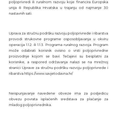
poljoprivredi ili ruralnom razvoju koje financira Europska
unija ili Republika Hrvatska u trajanju od najmanje 30
nastavnih sati.
Uprava za stručnu podršku razvoju poljoprivrede i ribarstva
provodi strukovne programe osposobljavanja u okviru
operacija 1.1.2. ili 1.1.3. Programa ruralnog razvoja. Program
može odabrati korisnik ovisno o vrsti poljoprivredne
proizvodnje kojom se bavi. Tečajevi su besplatni za
korisnike, a raspored održavanja nalazi se na mrežnoj
stranici Uprave za stručnu podršku razvoju poljoprivrede i
ribarstva https://www.savjetodavna.hr/
Neispunjavanje navedene obveze ima za posljedicu
obvezu povrata isplaćenih sredstava za plaćanje za
mladog poljoprivrednika.