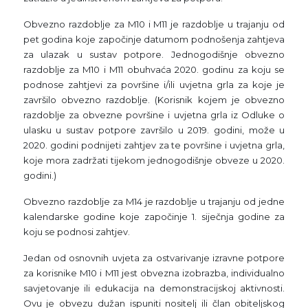
Obvezno razdoblje za M10 i M11 je razdoblje u trajanju od
pet godina koje započinje datumom podnošenja zahtjeva
za ulazak u sustav potpore. Jednogodišnje obvezno
razdoblje za M10 i M11 obuhvaća 2020. godinu za koju se
podnose zahtjevi za površine i/ili uvjetna grla za koje je
završilo obvezno razdoblje. (Korisnik kojem je obvezno
razdoblje za obvezne površine i uvjetna grla iz Odluke o
ulasku u sustav potpore završilo u 2019. godini, može u
2020. godini podnijeti zahtjev za te površine i uvjetna grla,
koje mora zadržati tijekom jednogodišnje obveze u 2020.
godini.)
Obvezno razdoblje za M14 je razdoblje u trajanju od jedne
kalendarske godine koje započinje 1. siječnja godine za
koju se podnosi zahtjev.
Jedan od osnovnih uvjeta za ostvarivanje izravne potpore
za korisnike M10 i M11 jest obvezna izobrazba, individualno
savjetovanje ili edukacija na demonstracijskoj aktivnosti.
Ovu je obvezu dužan ispuniti nositelj ili član obiteljskog