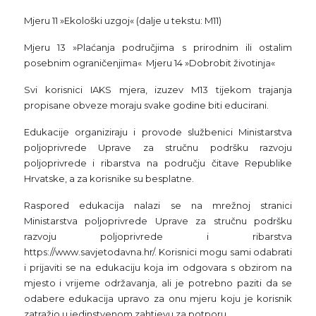
Mjeru 11 »Ekološki uzgoj« (dalje u tekstu: M11)
Mjeru 13 »Plaćanja područjima s prirodnim ili ostalim
posebnim ograničenjima« Mjeru 14 »Dobrobit životinja«
Svi korisnici IAKS mjera, izuzev M13 tijekom trajanja
propisane obveze moraju svake godine biti educirani.
Edukacije organiziraju i provode službenici Ministarstva
poljoprivrede Uprave za stručnu podršku razvoju
poljoprivrede i ribarstva na području čitave Republike
Hrvatske, a za korisnike su besplatne.
Raspored edukacija nalazi se na mrežnoj stranici
Ministarstva poljoprivrede Uprave za stručnu podršku
razvoju poljoprivrede i ribarstva
https://www.savjetodavna.hr/. Korisnici mogu sami odabrati
i prijaviti se na edukaciju koja im odgovara s obzirom na
mjesto i vrijeme održavanja, ali je potrebno paziti da se
odabere edukacija upravo za onu mjeru koju je korisnik
zatražio u jedinstvenom zahtjevu za potporu.