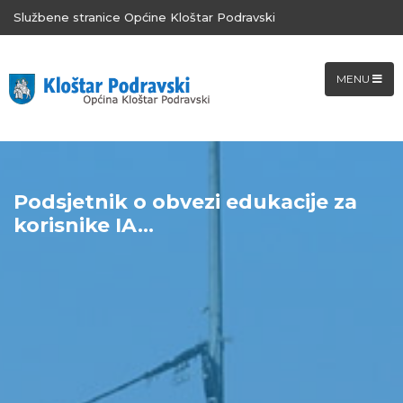
Službene stranice Općine Kloštar Podravski
MENU
Podsjetnik o obvezi edukacije za
korisnike IA...