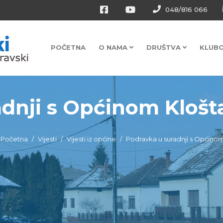
048/816 066
POČETNA
O NAMA
DRUŠTVA
KLUB
dnji s Općinom Klošta
Početna
Vijesti
Vijesti iz općine
Podravka u suradnji s Općinom