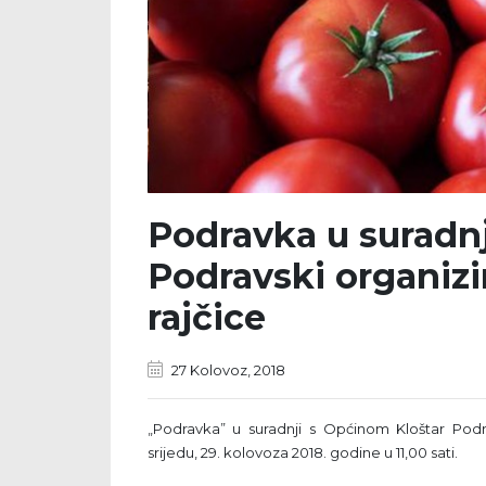
Podravka u suradnj
Podravski organiz
rajčice
27 Kolovoz, 2018
„Podravka” u suradnji s Općinom Kloštar Podr
srijedu, 29. kolovoza 2018. godine u 11,00 sati.