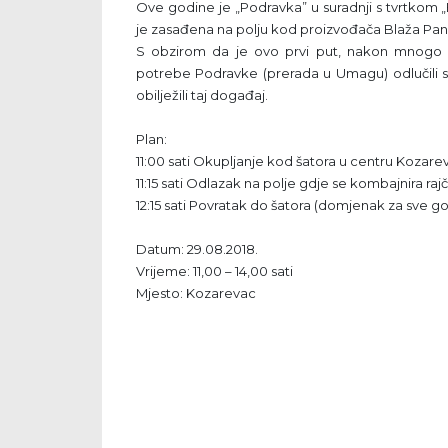
Ove godine je „Podravka” u suradnji s tvrtkom „
je zasađena na polju kod proizvođača Blaža Pan
S obzirom da je ovo prvi put, nakon mnogo g
potrebe Podravke (prerada u Umagu) odlučili s
obilježili taj događaj.
Plan:
11:00 sati Okupljanje kod šatora u centru Kozare
11:15 sati Odlazak na polje gdje se kombajnira raj
12:15 sati Povratak do šatora (domjenak za sve go
Datum: 29.08.2018.
Vrijeme: 11,00 – 14,00 sati
Mjesto: Kozarevac