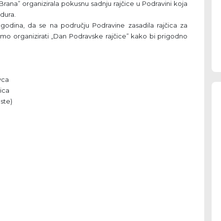
Brana” organizirala pokusnu sadnju rajčice u Podravini koja
dura.
odina, da se na području Podravine zasadila rajčica za
mo organizirati „Dan Podravske rajčice” kako bi prigodno
vca
čica
ste)