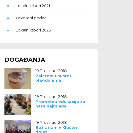
Lokalni izbori 2021
Otvoreni podaci
Lokalni izbori 2025
DOGAĐANJA
19 Prosinac, 2018
Paletom ususret
blagdanima
19 Prosinac, 2018
Prometna edukacija za
naše najmlađe
19 Prosinac, 2018
Božić nam v Klošter
dolazi