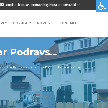
opcina-klostar-podravski@klostarpodravski.hr
OVI
UDRUGE
NOVOSTI
KONTAKT
r Podravs...
 Kloštar Podravski organizira Dan podravske rajčice