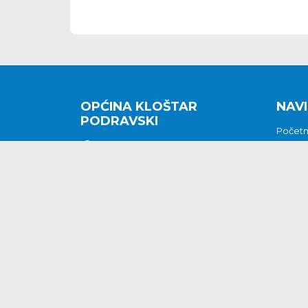
OPĆINA KLOŠTAR
NAVI
PODRAVSKI
Počet
Kralja Tomislava 2
O nam
Povijes
48362 Kloštar Podravski
Vijesti
048/816 066
Prituž
opcina-klostar-
Kontak
podravski@klostarpodravski.hr