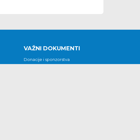
VAŽNI DOKUMENTI
Donacije i sponzorstva
Sklopljeni ugovori
Godišnji financijski izvještaji
Pristup informacijama
GODIŠNJI PLAN RADA ZA 2026
Otvoreni podaci
Izjava o pristupačnosti
Odluka o mrtvozorstvu
CJENICI KOMUNALNIH USLUGA