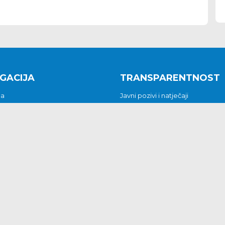
GACIJA
TRANSPARENTNOST
na
Javni pozivi i natječaji
a
Javna nabava
t
Javni pozivi i natječaji
Jedinstveni upravni odjel
be i predstavke
Općinsko vijeće
t
Općinski načelnik
Pritužbe i predstavke