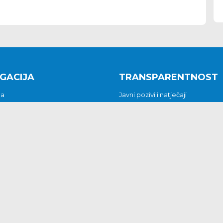
GACIJA
TRANSPARENTNOST
na
Javni pozivi i natječaji
a
Javna nabava
t
Javni pozivi i natječaji
Jedinstveni upravni odjel
be i predstavke
Općinsko vijeće
t
Općinski načelnik
Pritužbe i predstavke