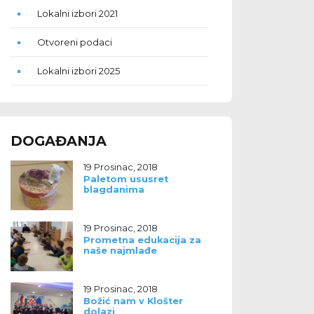
Lokalni izbori 2021
Otvoreni podaci
Lokalni izbori 2025
DOGAĐANJA
19 Prosinac, 2018
Paletom ususret
blagdanima
19 Prosinac, 2018
Prometna edukacija za
naše najmlađe
19 Prosinac, 2018
Božić nam v Klošter
dolazi