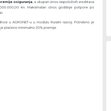
premije osiguranja
, a ukupan iznos raspoloživih sredstava
.000.000,00 kn. Maksimalan iznos godišnje potpore po
ti.
dnosi u AGRONET-u u modulu Ruralni razvoj. Potrebno je
da je plaćeno minimalno 30% premije.