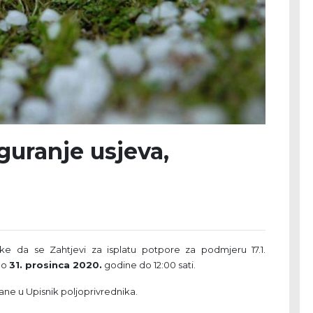
guranje usjeva,
e da se Zahtjevi za isplatu potpore za podmjeru 17.1.
 do
31. prosinca 2020.
godine do 12:00 sati.
isane u Upisnik poljoprivrednika.