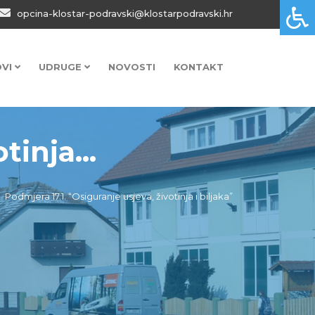
opcina-klostar-podravski@klostarpodravski.hr
OVI
UDRUGE
NOVOSTI
KONTAKT
tinja...
Podmjera 17.1. “Osiguranje usjeva, životinja i biljaka”