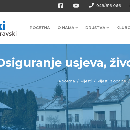
048/816 066
POČETNA
O NAMA
DRUŠTVA
KLUB
Osiguranje usjeva, živo
Početna
Vijesti
Vijesti iz općine