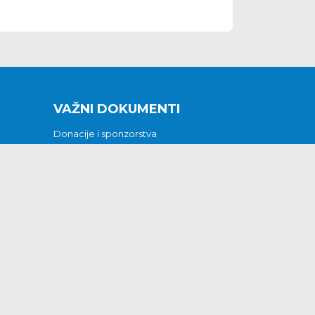
VAŽNI DOKUMENTI
Donacije i sponzorstva
Sklopljeni ugovori
Godišnji financijski izvještaji
Pristup informacijama
GODIŠNJI PLAN RADA ZA 2026
Otvoreni podaci
Izjava o pristupačnosti
Odluka o mrtvozorstvu
CJENICI KOMUNALNIH USLUGA