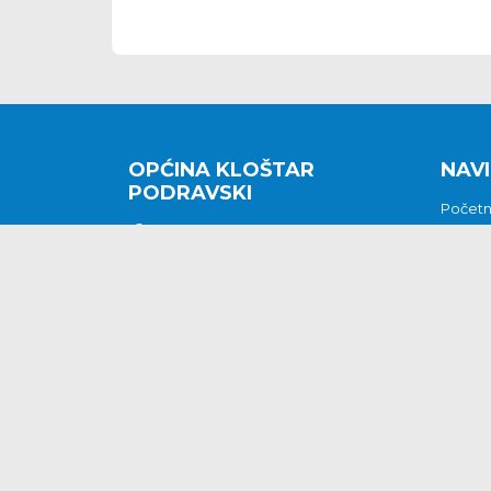
OPĆINA KLOŠTAR
NAVI
PODRAVSKI
Počet
Kralja Tomislava 2
O nam
Povijes
48362 Kloštar Podravski
Vijesti
048/816 066
Prituž
opcina-klostar-
Kontak
podravski@klostarpodravski.hr