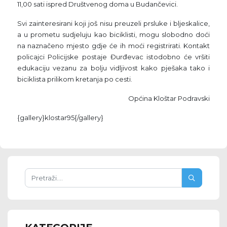
11,00 sati ispred Društvenog doma u Budančevici.
Svi zainteresirani koji još nisu preuzeli prsluke i bljeskalice,
a u prometu sudjeluju kao biciklisti, mogu slobodno doći
na naznačeno mjesto gdje će ih moći registrirati. Kontakt
policajci Policijske postaje Đurđevac istodobno će vršiti
edukaciju vezanu za bolju vidljivost kako pješaka tako i
biciklista prilikom kretanja po cesti.
Općina Kloštar Podravski
{gallery}klostar95{/gallery}