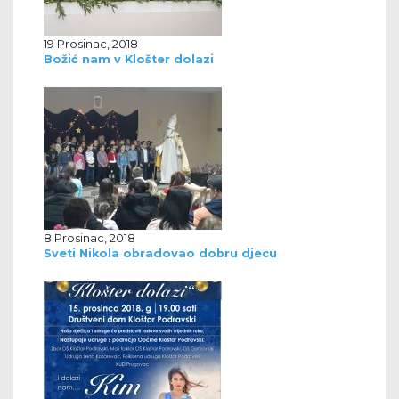
19 Prosinac, 2018
Božić nam v Klošter dolazi
8 Prosinac, 2018
Sveti Nikola obradovao dobru djecu