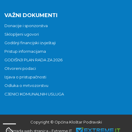
VAŽNI DOKUMENTI
Donacije i sponzorstva
Sklopljeni ugovori
Godišnji financijski izvještaji
Pristup informacijama
GODIŠNJI PLAN RADA ZA 2026
Otvoreni podaci
Izjava o pristupačnosti
Odluka o mrtvozorstvu
CJENICI KOMUNALNIH USLUGA
Copyright © Općina Kloštar Podravski
Izrada web stranica
-
Extreme IT