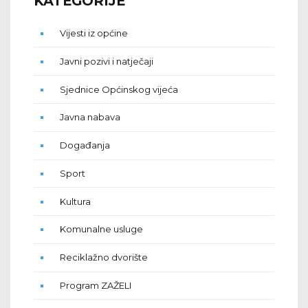
KATEGORIJE
Vijesti iz općine
Javni pozivi i natječaji
Sjednice Općinskog vijeća
Javna nabava
Događanja
Sport
Kultura
Komunalne usluge
Reciklažno dvorište
Program ZAŽELI