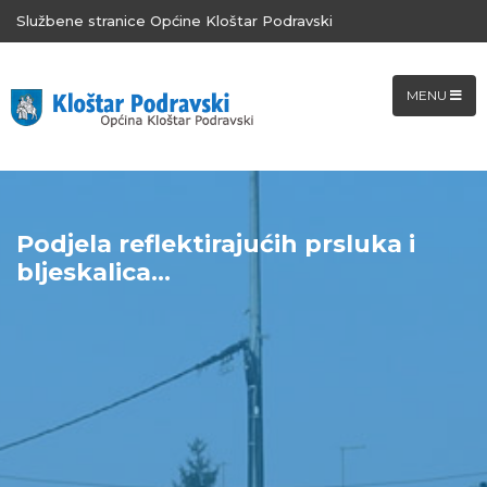
Službene stranice Općine Kloštar Podravski
MENU
Podjela reflektirajućih prsluka i
bljeskalica...