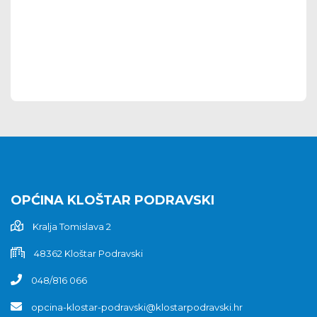
OPĆINA KLOŠTAR PODRAVSKI
Kralja Tomislava 2
48362 Kloštar Podravski
048/816 066
opcina-klostar-podravski@klostarpodravski.hr