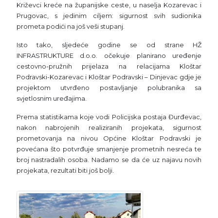
Križevci kreće na županijske ceste, u naselja Kozarevac i
Prugovac, s jedinim ciljem: sigurnost svih sudionika
prometa podići na još veši stupanj.
Isto tako, sljedeće godine se od strane HŽ
INFRASTRUKTURE d.o.o. očekuje planirano uređenje
cestovno-pružnih prijelaza na relacijama Kloštar
Podravski-Kozarevac i Kloštar Podravski – Dinjevac gdje je
projektom utvrđeno postavljanje polubranika sa
svjetlosnim uređajima.
Prema statistikama koje vodi Policijska postaja Đurđevac,
nakon nabrojenih realiziranih projekata, sigurnost
prometovanja na nivou Općine Kloštar Podravski je
povećana što potvrđuje smanjenje prometnih nesreća te
broj nastradalih osoba. Nadamo se da će uz najavu novih
projekata, rezultati biti još bolji.