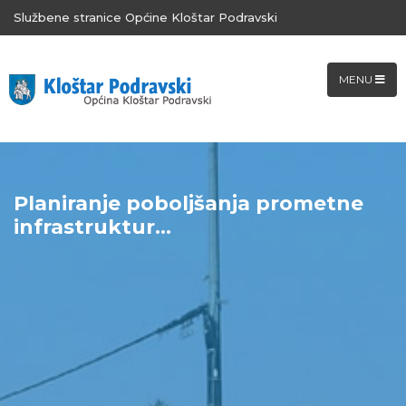
Službene stranice Općine Kloštar Podravski
MENU
Planiranje poboljšanja prometne
infrastruktur...