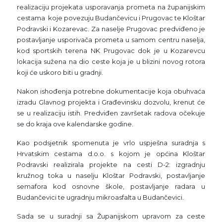
realizaciju projekata usporavanja prometa na županijskim
cestama koje povezuju Budančevicu i Prugovac te Kloštar
Podravski i Kozarevac. Za naselje Prugovac predviđeno je
postavljanje usporivača prometa u samom centru naselja,
kod sportskih terena NK Prugovac dok je u Kozarevcu
lokacija sužena na dio ceste koja je u blizini novog rotora
koji će uskoro biti u gradnji.
Nakon ishođenja potrebne dokumentacije koja obuhvaća
izradu Glavnog projekta i Građevinsku dozvolu, krenut će
se u realizaciju istih. Predviđen završetak radova očekuje
se do kraja ove kalendarske godine.
Kao podsjetnik spomenuta je vrlo uspješna suradnja s
Hrvatskim cestama d.o.o. s kojom je općina Kloštar
Podravski realizirala projekte na cesti D-2: izgradnju
kružnog toka u naselju Kloštar Podravski, postavljanje
semafora kod osnovne škole, postavljanje radara u
Budančevici te ugradnju mikroasfalta u Budančevici.
Sada se u suradnji sa Županijskom upravom za ceste