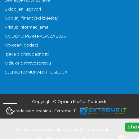
Sklopljeni ugovori
Godišnji financijski izvještaji
Pristup informacijama
GODIŠNJI PLAN RADA ZA 2026
Otvoreni podaci
Izjava o pristupačnosti
Odluka o mrtvozorstvu
CJENICI KOMUNALNIH USLUGA
Copyright © Općina Kloštar Podravski
Izrada web stranica
-
Extreme IT
Slaž
Ova stranica koristi kolačiće kako bi se osiguralo
bolje korisničko iskustvo i funkcionalnost stranica.