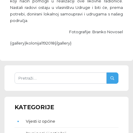
koji način pomogli u realizaciji ove likovne radionice.
Nastali radovi ostaju u vlasništvu Udruge i biti će, prema
potrebi, donirani lokalnoj samoupravi i udrugama s našeg
područja.
Fotografije: Branko Novosel
{gallery}kolonija1192018{/gallery}
KATEGORIJE
Vijesti iz općine