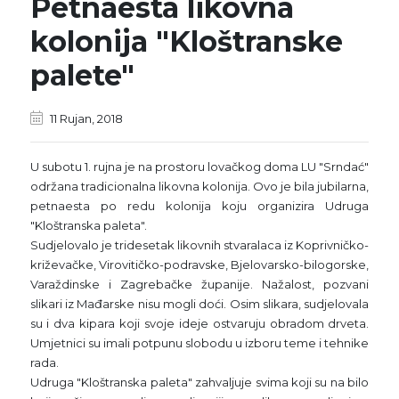
Petnaesta likovna
kolonija "Kloštranske
palete"
11 Rujan, 2018
U subotu 1. rujna je na prostoru lovačkog doma LU "Srndać"
održana tradicionalna likovna kolonija. Ovo je bila jubilarna,
petnaesta po redu kolonija koju organizira Udruga
"Kloštranska paleta".
Sudjelovalo je tridesetak likovnih stvaralaca iz Koprivničko-
križevačke, Virovitičko-podravske, Bjelovarsko-bilogorske,
Varaždinske i Zagrebačke županije. Nažalost, pozvani
slikari iz Mađarske nisu mogli doći. Osim slikara, sudjelovala
su i dva kipara koji svoje ideje ostvaruju obradom drveta.
Umjetnici su imali potpunu slobodu u izboru teme i tehnike
rada.
Udruga "Kloštranska paleta" zahvaljuje svima koji su na bilo