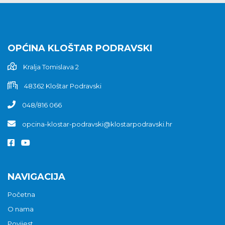
OPĆINA KLOŠTAR PODRAVSKI
Kralja Tomislava 2
48362 Kloštar Podravski
048/816 066
opcina-klostar-podravski@klostarpodravski.hr
NAVIGACIJA
Početna
O nama
Povijest