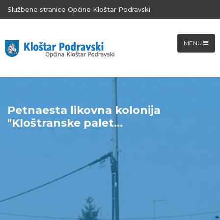
Službene stranice Općine Kloštar Podravski
MENU
Petnaesta likovna kolonija
"Kloštranske palet...