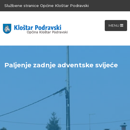
Službene stranice Općine Kloštar Podravski
MENU
Paljenje zadnje adventske svijeće