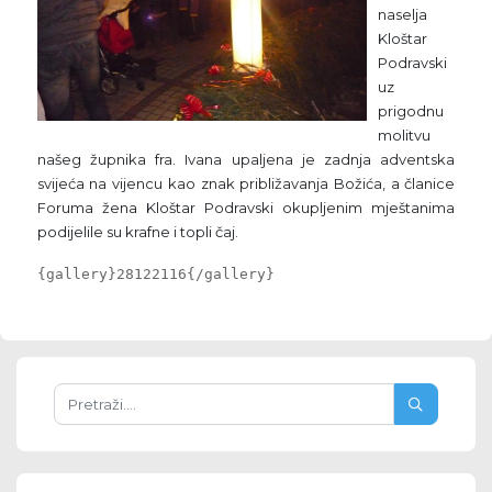
naselja
Kloštar
Podravski
uz
prigodnu
molitvu
našeg župnika fra. Ivana upaljena je zadnja adventska
svijeća na vijencu kao znak približavanja Božića, a članice
Foruma žena Kloštar Podravski okupljenim mještanima
podijelile su krafne i topli čaj.
{gallery}28122116{/gallery}