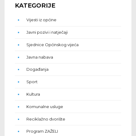
KATEGORIJE
Vijesti iz općine
Javni pozivi i natječaji
Sjednice Općinskog vijeća
Javna nabava
Događanja
Sport
Kultura
Komunalne usluge
Reciklažno dvorište
Program ZAŽELI