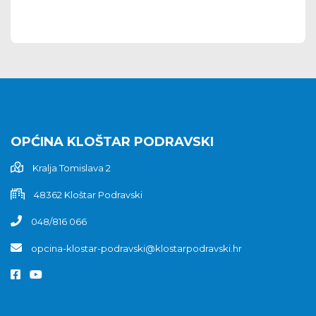
OPĆINA KLOŠTAR PODRAVSKI
Kralja Tomislava 2
48362 Kloštar Podravski
048/816 066
opcina-klostar-podravski@klostarpodravski.hr