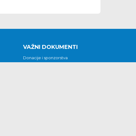
VAŽNI DOKUMENTI
Donacije i sponzorstva
Sklopljeni ugovori
Godišnji financijski izvještaji
Pristup informacijama
GODIŠNJI PLAN RADA ZA 2026
Otvoreni podaci
Izjava o pristupačnosti
Odluka o mrtvozorstvu
CJENICI KOMUNALNIH USLUGA