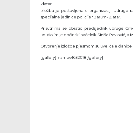
Zlatar.
Izložba je postavljena u organizaciji Udrug
specijalne jedinice policije "Barun"- Zlatar.
Prisutnima se obratio predsjednik udruge Crne
uputio im je općinski načelnik Siniša Pavlović, 
Otvorenje izložbe pjesmom su uveličale članic
{gallery}mambe1632018{/gallery}