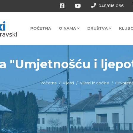
048/816 066
POČETNA
O NAMA
DRUŠTVA
KLUB
a "Umjetnošću i ljepot
Početna
Vijesti
Vijesti iz općine
Otvorena