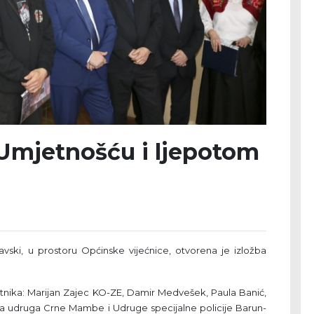
"Umjetnošću i ljepotom
ki, u prostoru Općinske vijećnice, otvorena je izložba
jetnika: Marijan Zajec KO-ZE, Damir Medvešek, Paula Banić,
ija udruga Crne Mambe i Udruge specijalne policije Barun-