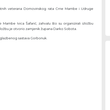
e ratnih veterana Domovinskog rata Crne Mambe i Udruge
 Mambe Ivica Šafarić, zahvalu što su organizirali izložbu
a izložbu je otvorio zamjenik župana Darko Sobota.
e glazbenog sastava Gorbonuk.