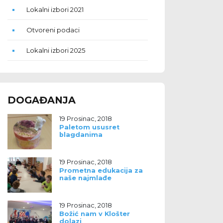
Lokalni izbori 2021
Otvoreni podaci
Lokalni izbori 2025
DOGAĐANJA
19 Prosinac, 2018
Paletom ususret
blagdanima
19 Prosinac, 2018
Prometna edukacija za
naše najmlađe
19 Prosinac, 2018
Božić nam v Klošter
dolazi