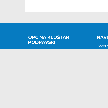
OPĆINA KLOŠTAR
NAVI
PODRAVSKI
Počet
Kralja Tomislava 2
O nam
Povijes
48362 Kloštar Podravski
Vijesti
048/816 066
Prituž
opcina-klostar-
Kontak
podravski@klostarpodravski.hr