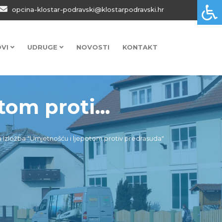
opcina-klostar-podravski@klostarpodravski.hr
OVI
UDRUGE
NOVOSTI
KONTAKT
om proti...
 Izložba "Umjetnošću i ljepotom protiv predrasuda"