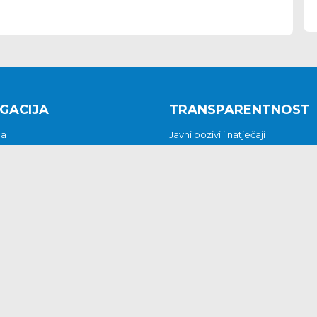
GACIJA
TRANSPARENTNOST
na
Javni pozivi i natječaji
a
Javna nabava
t
Javni pozivi i natječaji
Jedinstveni upravni odjel
be i predstavke
Općinsko vijeće
t
Općinski načelnik
Pritužbe i predstavke