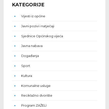
KATEGORIJE
Vijesti iz općine
Javni pozivi i natječaji
Sjednice Općinskog vijeća
Javna nabava
Događanja
Sport
Kultura
Komunalne usluge
Reciklažno dvorište
Program ZAŽELI