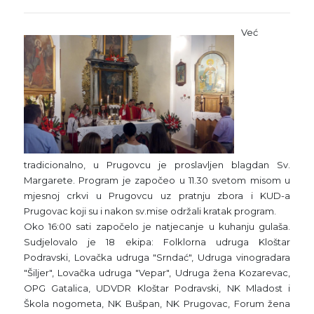
Već
tradicionalno, u Prugovcu je proslavljen blagdan Sv.
Margarete. Program je započeo u 11.30 svetom misom u
mjesnoj crkvi u Prugovcu uz pratnju zbora i KUD-a
Prugovac koji su i nakon sv.mise održali kratak program.
Oko 16:00 sati započelo je natjecanje u kuhanju gulaša.
Sudjelovalo je 18 ekipa: Folklorna udruga Kloštar
Podravski, Lovačka udruga "Srndać", Udruga vinogradara
"Šiljer", Lovačka udruga "Vepar", Udruga žena Kozarevac,
OPG Gatalica, UDVDR Kloštar Podravski, NK Mladost i
Škola nogometa, NK Bušpan, NK Prugovac, Forum žena