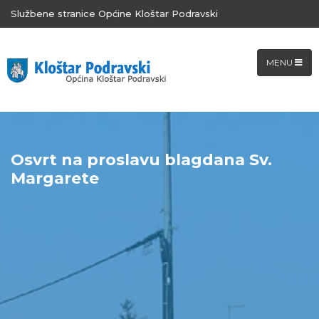
Službene stranice Općine Kloštar Podravski
MENU
Osvrt na proslavu blagdana Sv.
Margarete