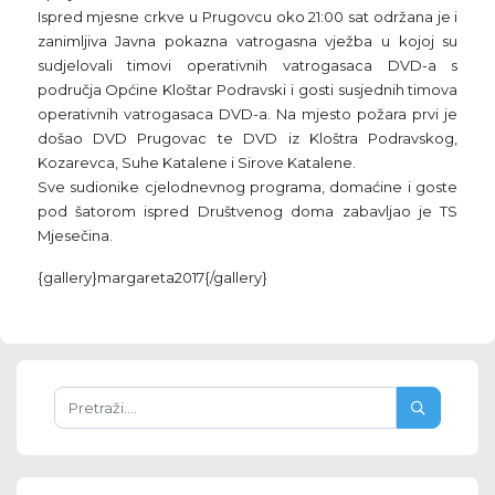
Ispred mjesne crkve u Prugovcu oko 21:00 sat održana je i
zanimljiva Javna pokazna vatrogasna vježba u kojoj su
sudjelovali timovi operativnih vatrogasaca DVD-a s
područja Općine Kloštar Podravski i gosti susjednih timova
operativnih vatrogasaca DVD-a. Na mjesto požara prvi je
došao DVD Prugovac te DVD iz Kloštra Podravskog,
Kozarevca, Suhe Katalene i Sirove Katalene.
Sve sudionike cjelodnevnog programa, domaćine i goste
pod šatorom ispred Društvenog doma zabavljao je TS
Mjesečina.
{gallery}margareta2017{/gallery}