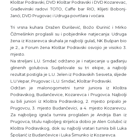
Kloštar Podravski, DVD Kloštar Podravski i DVD Kozarevac,
Građevinski radovi TOTO, Caffe bar RIO, Klijeti Bobonj-
Janći, DVD Prugovac i Udruga povrtlara i voćara.
Tri vrsna kuhara Dražen Đurišević, Božo Đurinić i Mirko
Čižmešinkin proglasili su i pobjednike natjecanja: Udruga
žena iz Kozarevca skuhala je najbolji gulaš, NK Bušpan bio
je 2., a Forum žena Kloštar Podravski osvojio je visoko 3.
mjesto.
Na streljani L.U. Srndać održano je i natjecanje u gađanju
glinenih golubova. Sudjelovale su tri ekipe, a najbolji
rezultat postigla je L.U. Jelen iz Podravskih Sesveta, slijede
L.U.Vepar, Prugovac i L.U. Srndać, Kloštar Podravski.
Održan je malonogometni turnir juniora iz Kloštra
Podravskog, Budančevice, Kozarevca i Prugovca. Najbolji
su bili juniori iz Kloštra Podravskog, 2. mjesto pripalo je
Prugovcu, 3. mjesto Budančevici, a 4. mjesto Kozarevcu.
Za najboljeg igrača turnira proglašen je Andrija Ban iz
Prugovca, titulu najboljeg strijelca dobio je Alen Golubić iz
Kloštra Podravskog, dok su najbolji vratari turnira bili Luka
Špoljarić iz Budančevice i Luka Šimunko iz Kozarevca.