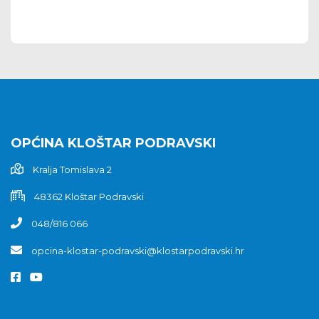
OPĆINA KLOŠTAR PODRAVSKI
Kralja Tomislava 2
48362 Kloštar Podravski
048/816 066
opcina-klostar-podravski@klostarpodravski.hr