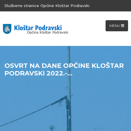
Službene stranice Općine Kloštar Podravski
MENU
OSVRT NA DANE OPĆINE KLOŠTAR
PODRAVSKI 2022.-...