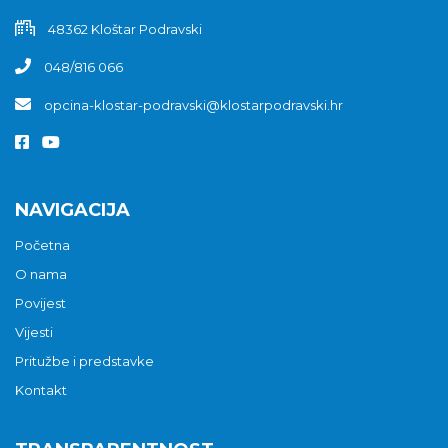
48362 Kloštar Podravski
048/816 066
opcina-klostar-podravski@klostarpodravski.hr
NAVIGACIJA
Početna
O nama
Povijest
Vijesti
Pritužbe i predstavke
Kontakt