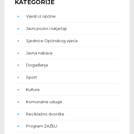
KATEGORIJE
Vijesti iz općine
Javni pozivi i natječaji
Sjednice Općinskog vijeća
Javna nabava
Događanja
Sport
Kultura
Komunalne usluge
Reciklažno dvorište
Program ZAŽELI