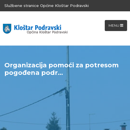
Službene stranice Općine Kloštar Podravski
MENU
Organizacija pomoći za potresom
pogođena podr...