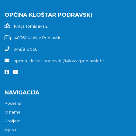
OPĆINA KLOŠTAR PODRAVSKI
Kralja Tomislava 2
48362 Kloštar Podravski
048/816 066
opcina-klostar-podravski@klostarpodravski.hr
NAVIGACIJA
Početna
O nama
Povijest
Vijesti