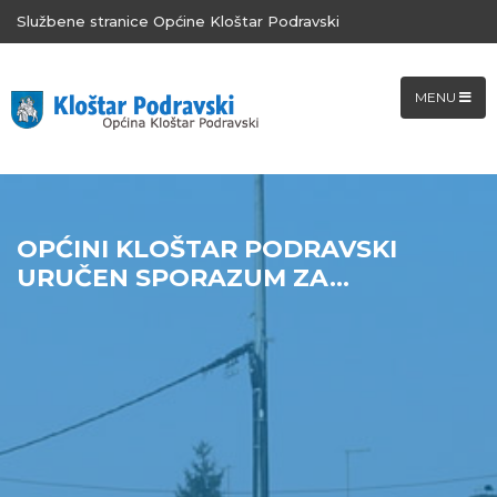
Službene stranice Općine Kloštar Podravski
MENU
OPĆINI KLOŠTAR PODRAVSKI
URUČEN SPORAZUM ZA...