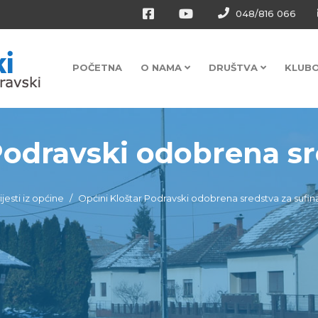
048/816 066
POČETNA
O NAMA
DRUŠTVA
KLUB
Podravski odobrena sre
ijesti iz općine
Općini Kloštar Podravski odobrena sredstva za sufina