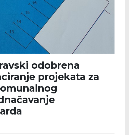
dravski odobrena
ciranje projekata za
 komunalnog
ednačavanje
arda