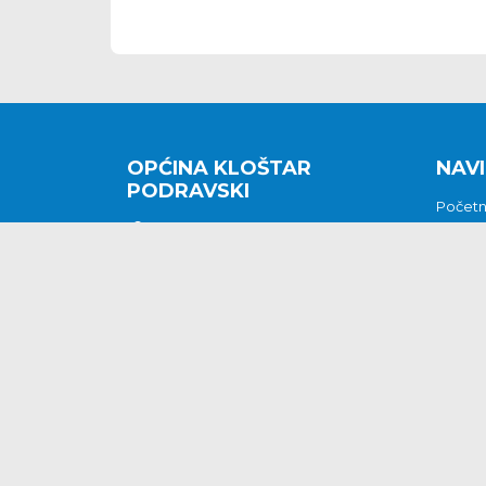
OPĆINA KLOŠTAR
NAVI
PODRAVSKI
Počet
Kralja Tomislava 2
O nam
Povijes
48362 Kloštar Podravski
Vijesti
048/816 066
Prituž
opcina-klostar-
Kontak
podravski@klostarpodravski.hr