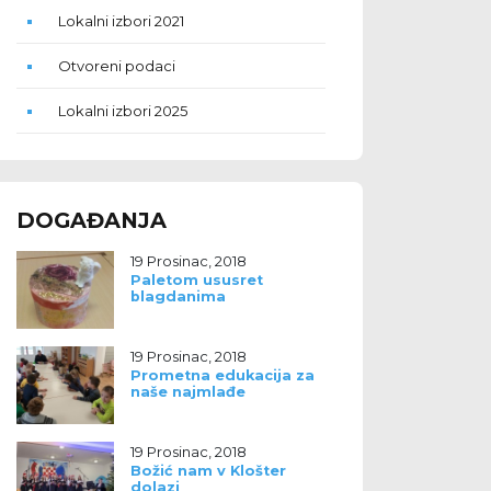
Lokalni izbori 2021
Otvoreni podaci
Lokalni izbori 2025
DOGAĐANJA
19 Prosinac, 2018
Paletom ususret
blagdanima
19 Prosinac, 2018
Prometna edukacija za
naše najmlađe
19 Prosinac, 2018
Božić nam v Klošter
dolazi