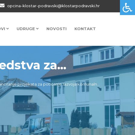
opcina-klostar-podravski@klostarpodravski.hr
OVI
UDRUGE
NOVOSTI
KONTAKT
dstva za...
nciranje projekata za poticanje razvoja komunaln...