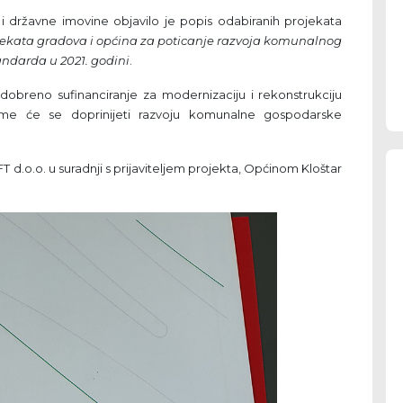
a i državne imovine objavilo je popis odabiranih projekata
ojekata gradova i općina za poticanje razvoja komunalnog
ndarda u 2021. godini
.
dobreno sufinanciranje za modernizaciju i rekonstrukciju
 čime će se doprinijeti razvoju komunalne gospodarske
T d.o.o. u suradnji s prijaviteljem projekta, Općinom Kloštar