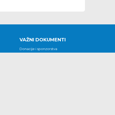
VAŽNI DOKUMENTI
Donacije i sponzorstva
Sklopljeni ugovori
Godišnji financijski izvještaji
Pristup informacijama
GODIŠNJI PLAN RADA ZA 2026
Otvoreni podaci
Izjava o pristupačnosti
Odluka o mrtvozorstvu
CJENICI KOMUNALNIH USLUGA