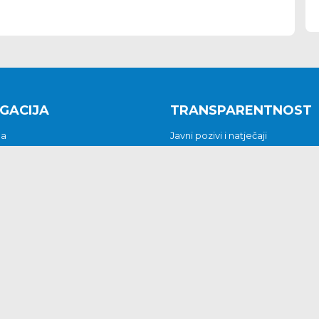
GACIJA
TRANSPARENTNOST
na
Javni pozivi i natječaji
a
Javna nabava
t
Javni pozivi i natječaji
Jedinstveni upravni odjel
be i predstavke
Općinsko vijeće
t
Općinski načelnik
Pritužbe i predstavke