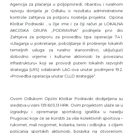
Agencija za plaćanja u poljoprivredi, ribarstvu i ruralnom
razvoju donijela je Odluku o rezultatu administrativne
kontrole zahtjeva za potporu nositelja projekta Općina
Kloštar Podravski , u čije ime i za čiji račun je LOKALNA
AKCIJSKA GRUPA „PODRAVINA“ podnijela prvi dio
Zahtjeva za potporu za provedbu tipa operacije 7.4.1.
»Ulaganja u pokretanje, poboljšanje ili proširenje lokalnih
temeljnih usluga za ruralno stanovništvo, uključujući
slobodno vrijeme i kulturne aktivnosti te povezanu
infrastrukturu« koji se provodi putem lokalnih razvojnih
strategija (LRS) odabranih LAG-ova unutar podmjere 19.2.
»Provedba operacija unutar CLLD strategije“.
Ovom Odlukom Općini Kloštar Podravski dodijeljena su
sredstva u visini 139.603,13 HRK. Ovim projektom ulaže se u
izgradnju i opremanje sportskog igrališta u naselju
Prugovac koje će se koristiti za više kolektivnih sportova –
rukomet, mali nogomet, košarka, tenis i odbojka s ciljem
poticanja sportskih aktivnosti, boravka na otvorenom,