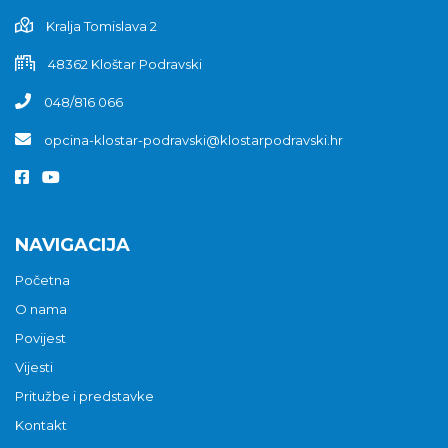
Kralja Tomislava 2
48362 Kloštar Podravski
048/816 066
opcina-klostar-podravski@klostarpodravski.hr
NAVIGACIJA
Početna
O nama
Povijest
Vijesti
Pritužbe i predstavke
Kontakt