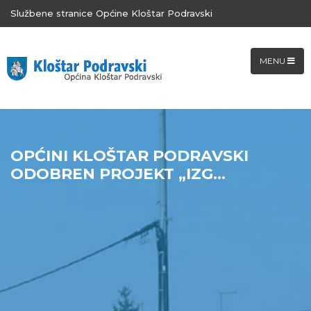
Službene stranice Općine Kloštar Podravski
MENU
OPĆINI KLOŠTAR PODRAVSKI
ODOBREN PROJEKT „IZG...