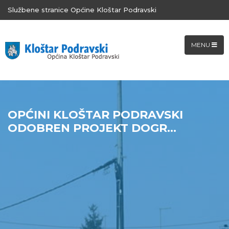
Službene stranice Općine Kloštar Podravski
MENU
OPĆINI KLOŠTAR PODRAVSKI
ODOBREN PROJEKT DOGR...