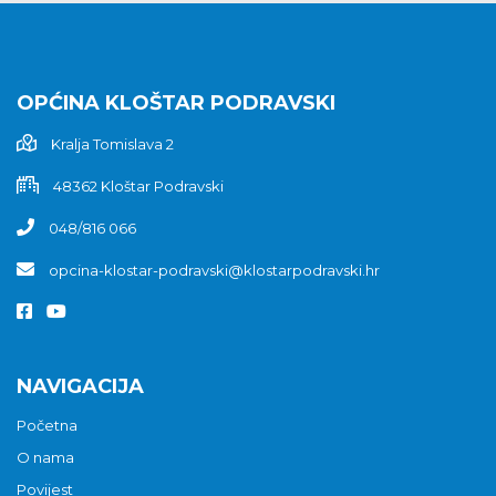
OPĆINA KLOŠTAR PODRAVSKI
Kralja Tomislava 2
48362 Kloštar Podravski
048/816 066
opcina-klostar-podravski@klostarpodravski.hr
NAVIGACIJA
Početna
O nama
Povijest