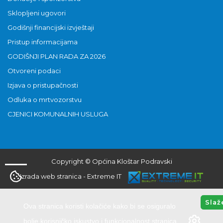
Sklopljeni ugovori
Godišnji financijski izvještaji
Pristup informacijama
GODIŠNJI PLAN RADA ZA 2026
Otvoreni podaci
Izjava o pristupačnosti
Odluka o mrtvozorstvu
CJENICI KOMUNALNIH USLUGA
Copyright © Općina Kloštar Podravski
Izrada web stranica
-
Extreme IT
Slaž
Ova stranica koristi kolačiće kako bi se osiguralo
bolje korisničko iskustvo i funkcionalnost stranica.