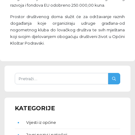
razvoja i fondova EU odobreno 250.000,00 kuna.
Prostor društvenog doma služit će za održavanje raznih
događanja koje organiziraju udruge građana-od
nogometnog kluba do lovačkog društva te svih mještana
koji svojim djelovanjem obogaćuju društveni život u Općini
Kloštar Podravski.
KATEGORIJE
Vijesti iz općine
Javni pozivi i natječaji