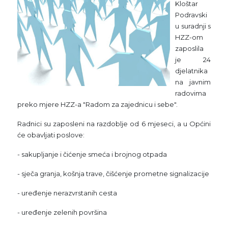
Kloštar
Podravski
u suradnji s
HZZ-om
zaposlila
je 24
djelatnika
na javnim
radovima
preko mjere HZZ-a "Radom za zajednicu i sebe".
Radnici su zaposleni na razdoblje od 6 mjeseci, a u Općini
će obavljati poslove:
- sakupljanje i čićenje smeća i brojnog otpada
- sječa granja, košnja trave, čišćenje prometne signalizacije
- uređenje nerazvrstanih cesta
- uređenje zelenih površina