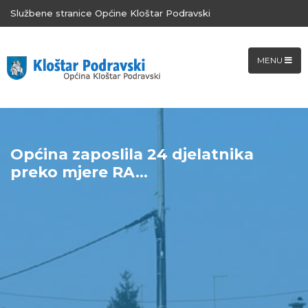
Službene stranice Općine Kloštar Podravski
MENU
Općina zaposlila 24 djelatnika
preko mjere RA...