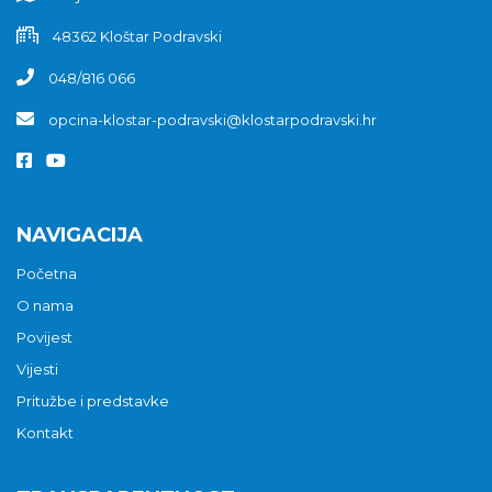
48362 Kloštar Podravski
048/816 066
opcina-klostar-podravski@klostarpodravski.hr
NAVIGACIJA
Početna
O nama
Povijest
Vijesti
Pritužbe i predstavke
Kontakt