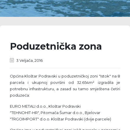
Poduzetnička zona
3 Veljača, 2016
Općina Kloštar Podravski u poduzetničkoj zoni "Istok" na 8
parcela i ukupnoj površini od 32.654m² izgradila je
potrebnu infrastrukturu, a zasad su tamo smještena četiri
poduzeća:
EURO METALI d.o.o., Kloštar Podravski
"TEHNOHIT-HR", Pitomača Šumar d.o.o., Bjelovar
"TRGOIMPORT" d.o.o. Kloštar Podravski (dvije parcele)