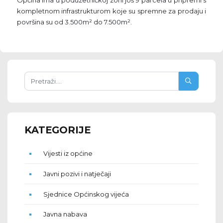
Općina ima u poduzetničkoj zoni još 9 parcela u pripremi s
kompletnom infrastrukturom koje su spremne za prodaju i
površina su od 3.500m² do 7.500m².
KATEGORIJE
Vijesti iz općine
Javni pozivi i natječaji
Sjednice Općinskog vijeća
Javna nabava