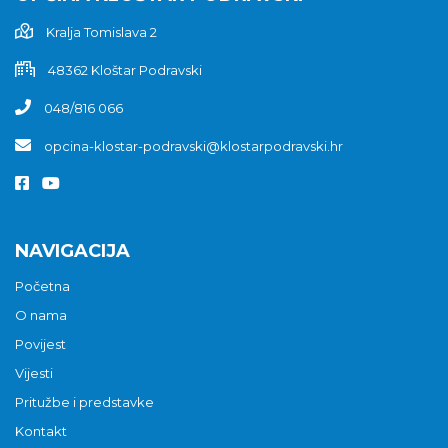
Kralja Tomislava 2
48362 Kloštar Podravski
048/816 066
opcina-klostar-podravski@klostarpodravski.hr
NAVIGACIJA
Početna
O nama
Povijest
Vijesti
Pritužbe i predstavke
Kontakt