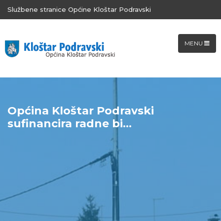
Službene stranice Općine Kloštar Podravski
MENU
Općina Kloštar Podravski
sufinancira radne bi...