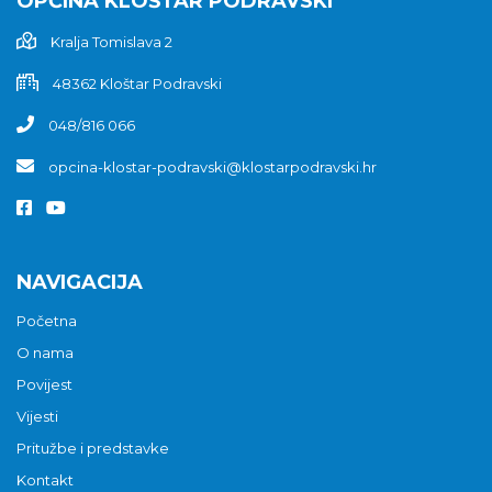
OPĆINA KLOŠTAR PODRAVSKI
Kralja Tomislava 2
48362 Kloštar Podravski
048/816 066
opcina-klostar-podravski@klostarpodravski.hr
NAVIGACIJA
Početna
O nama
Povijest
Vijesti
Pritužbe i predstavke
Kontakt