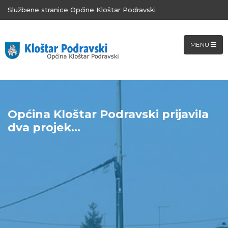
Službene stranice Općine Kloštar Podravski
MENU
Općina Kloštar Podravski prijavila
dva projek...