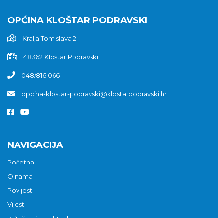
OPĆINA KLOŠTAR PODRAVSKI
Kralja Tomislava 2
48362 Kloštar Podravski
048/816 066
opcina-klostar-podravski@klostarpodravski.hr
NAVIGACIJA
Početna
O nama
Povijest
Vijesti