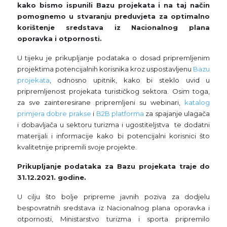
kako bismo ispunili Bazu projekata i na taj način
pomognemo u stvaranju preduvjeta za optimalno
korištenje sredstava iz Nacionalnog plana
oporavka i otpornosti.
U tijeku je prikupljanje podataka o dosad pripremljenim
projektima potencijalnih korisnika kroz uspostavljenu
Bazu
projekata
, odnosno upitnik, kako bi steklo uvid u
pripremljenost projekata turističkog sektora. Osim toga,
za sve zainteresirane pripremljeni su webinari,
katalog
primjera dobre prakse
i
B2B platforma
za spajanje ulagača
i dobavljača u sektoru turizma i ugostiteljstva te dodatni
materijali i informacije kako bi potencijalni korisnici što
kvalitetnije pripremili svoje projekte.
Prikupljanje podataka za Bazu projekata traje do
31.12.2021. godine.
U cilju što bolje pripreme
javnih poziva za dodjelu
bespovratnih sredstava iz Nacionalnog plana oporavka i
otpornosti, Ministarstvo turizma i sporta pripremilo