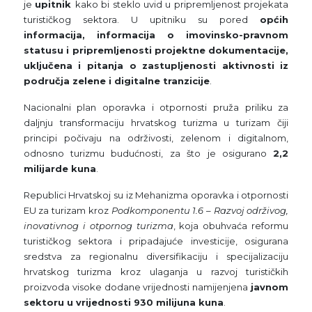
je
upitnik
kako bi steklo uvid u pripremljenost projekata
turističkog sektora. U upitniku su pored
općih
informacija, informacija o imovinsko-pravnom
statusu i pripremljenosti projektne dokumentacije,
uključena i pitanja o zastupljenosti aktivnosti iz
područja zelene i digitalne tranzicije
.
Nacionalni plan oporavka i otpornosti pruža priliku za
daljnju transformaciju hrvatskog turizma u turizam čiji
principi počivaju na održivosti, zelenom i digitalnom,
odnosno turizmu budućnosti, za što je osigurano
2,2
milijarde kuna
.
Republici Hrvatskoj su iz Mehanizma oporavka i otpornosti
EU za turizam kroz
Podkomponentu 1.6 – Razvoj održivog,
inovativnog i otpornog turizma
, koja obuhvaća reformu
turističkog sektora i pripadajuće investicije, osigurana
sredstva za regionalnu diversifikaciju i specijalizaciju
hrvatskog turizma kroz ulaganja u razvoj turističkih
proizvoda visoke dodane vrijednosti namijenjena
javnom
sektoru u vrijednosti 930 milijuna kuna
.