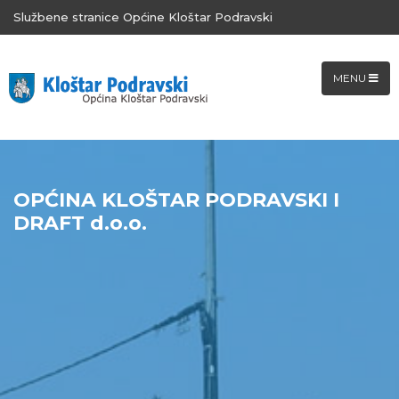
Službene stranice Općine Kloštar Podravski
MENU
OPĆINA KLOŠTAR PODRAVSKI I
DRAFT d.o.o.