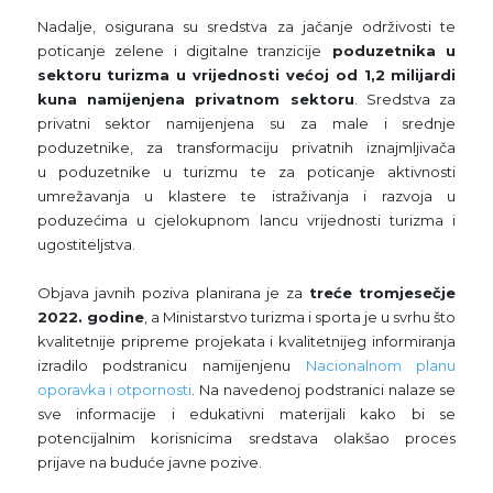
Nadalje, osigurana su sredstva za jačanje održivosti te
poticanje zelene i digitalne tranzicije
poduzetnika u
sektoru turizma u vrijednosti većoj od 1,2 milijardi
kuna namijenjena privatnom sektoru
. Sredstva za
privatni sektor namijenjena su za male i srednje
poduzetnike, za transformaciju privatnih iznajmljivača
u poduzetnike u turizmu te za poticanje aktivnosti
umrežavanja u klastere te istraživanja i razvoja u
poduzećima u cjelokupnom lancu vrijednosti turizma i
ugostiteljstva.
Objava javnih poziva planirana je za
treće tromjesečje
2022. godine
, a Ministarstvo turizma i sporta je u svrhu što
kvalitetnije pripreme projekata i kvalitetnijeg informiranja
izradilo podstranicu namijenjenu
Nacionalnom planu
oporavka i otpornosti
. Na navedenoj podstranici nalaze se
sve informacije i edukativni materijali kako bi se
potencijalnim korisnicima sredstava olakšao proces
prijave na buduće javne pozive.