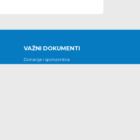
VAŽNI DOKUMENTI
Donacije i sponzorstva
Sklopljeni ugovori
Godišnji financijski izvještaji
Pristup informacijama
GODIŠNJI PLAN RADA ZA 2026
Otvoreni podaci
Izjava o pristupačnosti
Odluka o mrtvozorstvu
CJENICI KOMUNALNIH USLUGA