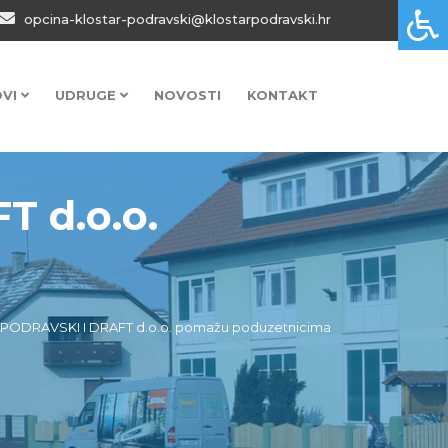
opcina-klostar-podravski@klostarpodravski.hr
OVI
UDRUGE
NOVOSTI
KONTAKT
 d.o.o.
PODRAVSKI I DRAFT d.o.o. pomažu poduzetnicima