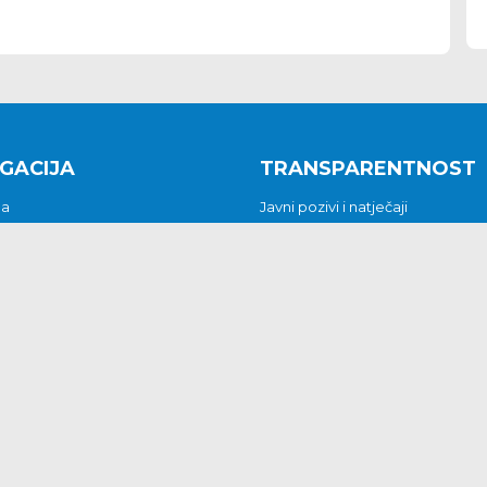
GACIJA
TRANSPARENTNOST
na
Javni pozivi i natječaji
a
Javna nabava
t
Javni pozivi i natječaji
Jedinstveni upravni odjel
be i predstavke
Općinsko vijeće
t
Općinski načelnik
Pritužbe i predstavke