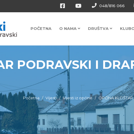
048/816 066
POČETNA
O NAMA
DRUŠTVA
KLUB
R PODRAVSKI I DRAFT
Početna
Vijesti
Vijesti iz općine
OPĆINA KLOŠTAR 