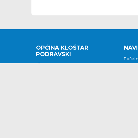
OPĆINA KLOŠTAR
NAVI
PODRAVSKI
Počet
Kralja Tomislava 2
O nam
Povijes
48362 Kloštar Podravski
Vijesti
048/816 066
Prituž
opcina-klostar-
Kontak
podravski@klostarpodravski.hr