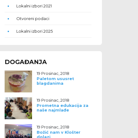
Lokalni izbori 2021
Otvoreni podaci
Lokalni izbori 2025
DOGAĐANJA
19 Prosinac, 2018
Paletom ususret
blagdanima
19 Prosinac, 2018
Prometna edukacija za
naše najmlađe
19 Prosinac, 2018
Božić nam v Klošter
dolazi