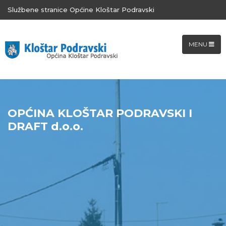
Službene stranice Općine Kloštar Podravski
MENU
OPĆINA KLOŠTAR PODRAVSKI I
DRAFT d.o.o.