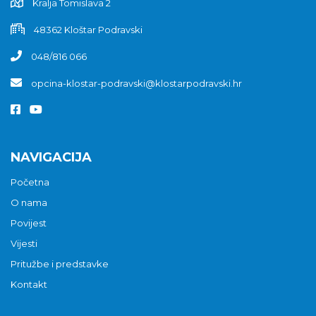
Kralja Tomislava 2
48362 Kloštar Podravski
048/816 066
opcina-klostar-podravski@klostarpodravski.hr
NAVIGACIJA
Početna
O nama
Povijest
Vijesti
Pritužbe i predstavke
Kontakt