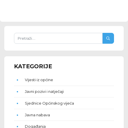
KATEGORIJE
Vijesti iz općine
Javni pozivi i natječaji
Sjednice Općinskog vijeća
Javna nabava
Događanja