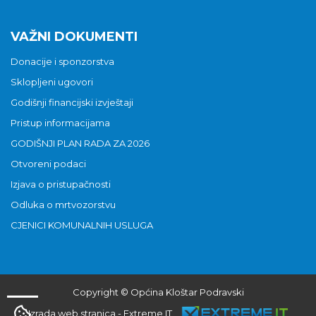
VAŽNI DOKUMENTI
Donacije i sponzorstva
Sklopljeni ugovori
Godišnji financijski izvještaji
Pristup informacijama
GODIŠNJI PLAN RADA ZA 2026
Otvoreni podaci
Izjava o pristupačnosti
Odluka o mrtvozorstvu
CJENICI KOMUNALNIH USLUGA
Copyright © Općina Kloštar Podravski
Izrada web stranica
-
Extreme IT