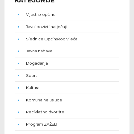
KATEGORIJE
Vijesti iz općine
Javni pozivi i natječaji
Sjednice Općinskog vijeća
Javna nabava
Događanja
Sport
Kultura
Komunalne usluge
Reciklažno dvorište
Program ZAŽELI