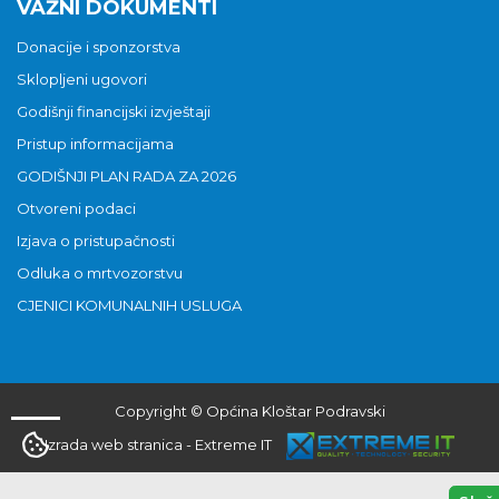
VAŽNI DOKUMENTI
Donacije i sponzorstva
Sklopljeni ugovori
Godišnji financijski izvještaji
Pristup informacijama
GODIŠNJI PLAN RADA ZA 2026
Otvoreni podaci
Izjava o pristupačnosti
Odluka o mrtvozorstvu
CJENICI KOMUNALNIH USLUGA
Copyright © Općina Kloštar Podravski
Izrada web stranica
-
Extreme IT