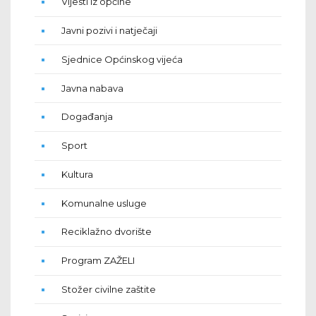
Vijesti iz općine
Javni pozivi i natječaji
Sjednice Općinskog vijeća
Javna nabava
Događanja
Sport
Kultura
Komunalne usluge
Reciklažno dvorište
Program ZAŽELI
Stožer civilne zaštite