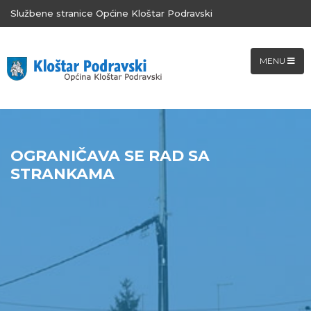
Službene stranice Općine Kloštar Podravski
MENU
OGRANIČAVA SE RAD SA
STRANKAMA