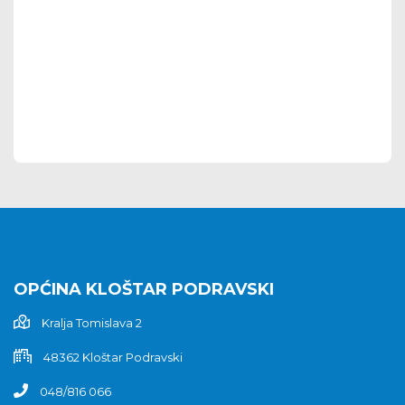
OPĆINA KLOŠTAR PODRAVSKI
Kralja Tomislava 2
48362 Kloštar Podravski
048/816 066