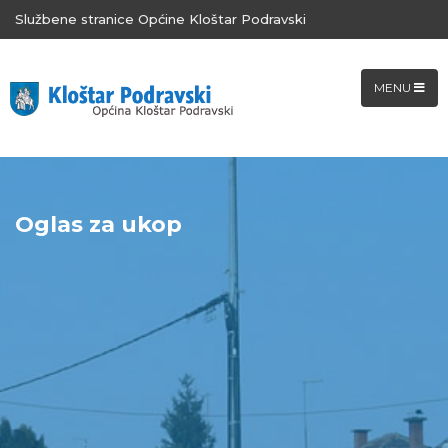
Službene stranice Općine Kloštar Podravski
MENU
Oglas za ukop