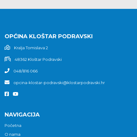
OPĆINA KLOŠTAR PODRAVSKI
Kralja Tomislava 2
48362 Kloštar Podravski
048/816 066
opcina-klostar-podravski@klostarpodravski.hr
NAVIGACIJA
Početna
O nama