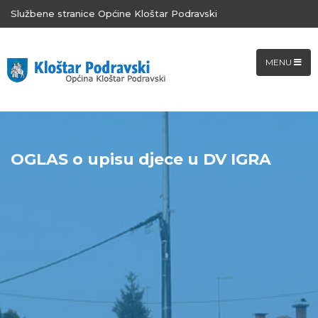
Službene stranice Općine Kloštar Podravski
MENU
OGLAS o upisu djece u DV IGRA