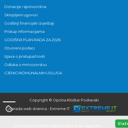
Donacije i sponzorstva
Sklopljeni ugovori
Godišnji financijski izvještaji
Pristup informacijama
GODIŠNJI PLAN RADA ZA 2026
Otvoreni podaci
Izjava o pristupačnosti
Odluka o mrtvozorstvu
CJENICI KOMUNALNIH USLUGA
Copyright © Općina Kloštar Podravski
Izrada web stranica
-
Extreme IT
Slaž
Ova stranica koristi kolačiće kako bi se osiguralo