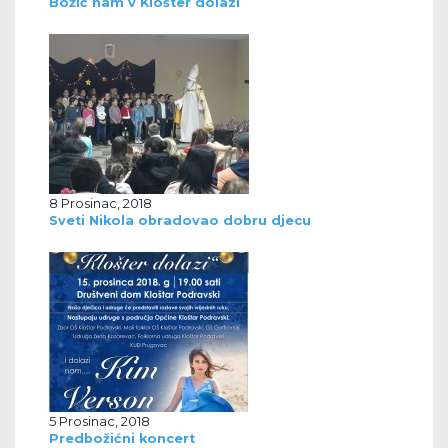
Božić nam v Klošter dolazi
8 Prosinac, 2018
Sveti Nikola obradovao dobru djecu
5 Prosinac, 2018
Predbožićni koncert