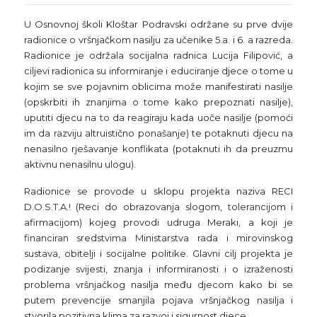
U Osnovnoj školi Kloštar Podravski održane su prve dvije
radionice o vršnjačkom nasilju za učenike 5.a. i 6. a razreda.
Radionice je održala socijalna radnica Lucija Filipović, a
ciljevi radionica su informiranje i educiranje djece o tome u
kojim se sve pojavnim oblicima može manifestirati nasilje
(opskrbiti ih znanjima o tome kako prepoznati nasilje),
uputiti djecu na to da reagiraju kada uoče nasilje (pomoći
im da razviju altruistično ponašanje) te potaknuti djecu na
nenasilno rješavanje konflikata (potaknuti ih da preuzmu
aktivnu nenasilnu ulogu).
Radionice se provode u sklopu projekta naziva RECI
D.O.S.T.A.! (Reci do obrazovanja slogom, tolerancijom i
afirmacijom) kojeg provodi udruga Meraki, a koji je
financiran sredstvima Ministarstva rada i mirovinskog
sustava, obitelji i socijalne politike. Glavni cilj projekta je
podizanje svijesti, znanja i informiranosti i o izraženosti
problema vršnjačkog nasilja među djecom kako bi se
putem prevencije smanjila pojava vršnjačkog nasilja i
stvorila pozitivna klima za razvoj i sigurnost djece.