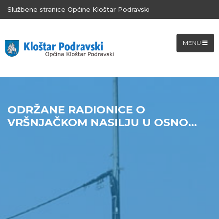
Službene stranice Općine Kloštar Podravski
MENU
ODRŽANE RADIONICE O
VRŠNJAČKOM NASILJU U OSNO...