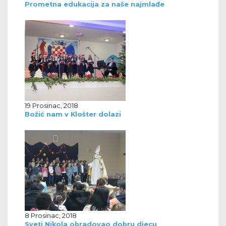
Prometna edukacija za naše najmlađe
19 Prosinac, 2018
Božić nam v Klošter dolazi
8 Prosinac, 2018
Sveti Nikola obradovao dobru djecu