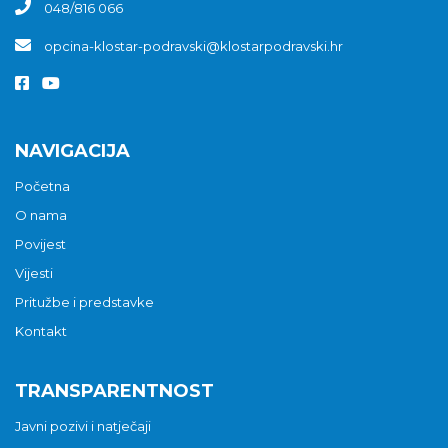
048/816 066
opcina-klostar-podravski@klostarpodravski.hr
NAVIGACIJA
Početna
O nama
Povijest
Vijesti
Pritužbe i predstavke
Kontakt
TRANSPARENTNOST
Javni pozivi i natječaji