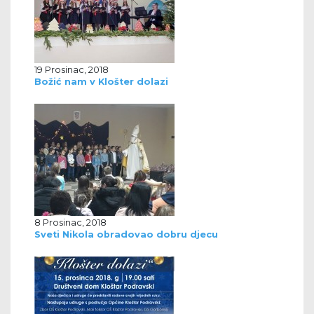
19 Prosinac, 2018
Božić nam v Klošter dolazi
8 Prosinac, 2018
Sveti Nikola obradovao dobru djecu