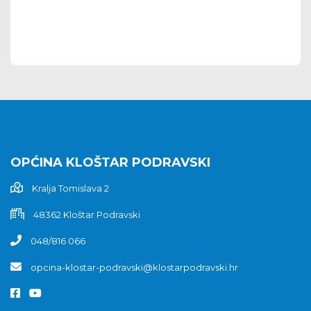
OPĆINA KLOŠTAR PODRAVSKI
Kralja Tomislava 2
48362 Kloštar Podravski
048/816 066
opcina-klostar-podravski@klostarpodravski.hr