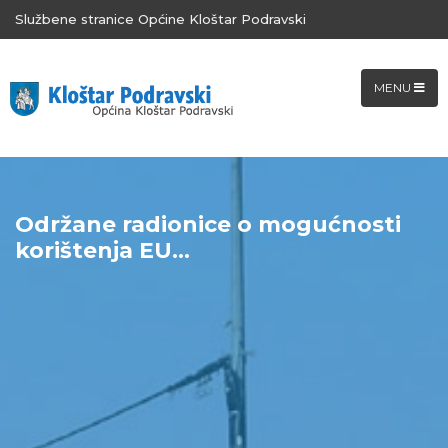
Službene stranice Općine Kloštar Podravski
MENU
Održane radionice o mogućnosti
korištenja EU...