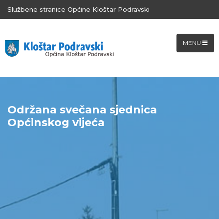
Službene stranice Općine Kloštar Podravski
MENU
Održana svečana sjednica
Općinskog vijeća