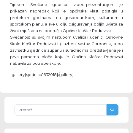
Tijekom Svečane sjednice video-prezentacijom je
prikazan napredak koji je općinska vlast postigla u
proteklim godinama na gospodarskom, kulturnom i
sportskom planu, a sve u cilju osiguravanja boljih uvjeta za
život mještana na području Općine Kloštar Podravski.
Svečanost su svojim nastupom uveličali učenici Osnovne
škole Kloštar Podravski i glazbeni sastav Gorbonuk, a po
završetku sjednice županu i suradnicima predstavljena je i
prva pametna ploča koju je Općina Kloštar Podravski
nabavila za potrebe škole.
{gallery}sjednica1632018{/gallery}