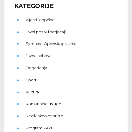
KATEGORIJE
Vijesti iz općine
Javni pozivi i natječaji
Sjednice Općinskog vijeća
Javna nabava
Događanja
Sport
Kultura
Komunalne usluge
Reciklažno dvorište
Program ZAŽELI