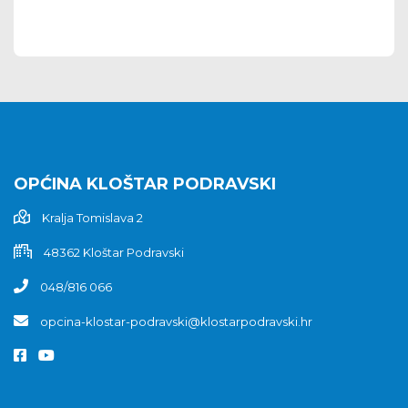
OPĆINA KLOŠTAR PODRAVSKI
Kralja Tomislava 2
48362 Kloštar Podravski
048/816 066
opcina-klostar-podravski@klostarpodravski.hr