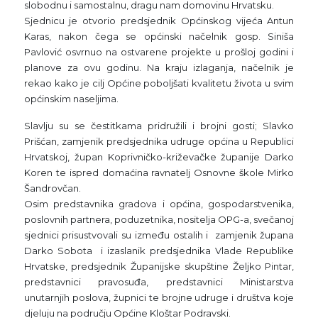
slobodnu i samostalnu, dragu nam domovinu Hrvatsku.
Sjednicu je otvorio predsjednik Općinskog vijeća Antun
Karas, nakon čega se općinski načelnik gosp. Siniša
Pavlović osvrnuo na ostvarene projekte u prošloj godini i
planove za ovu godinu. Na kraju izlaganja, načelnik je
rekao kako je cilj Općine poboljšati kvalitetu života u svim
općinskim naseljima.
Slavlju su se čestitkama pridružili i brojni gosti; Slavko
Prišćan, zamjenik predsjednika udruge općina u Republici
Hrvatskoj, župan Koprivničko-križevačke županije Darko
Koren te ispred domaćina ravnatelj Osnovne škole Mirko
Šandrovčan.
Osim predstavnika gradova i općina, gospodarstvenika,
poslovnih partnera, poduzetnika, nositelja OPG-a, svečanoj
sjednici prisustvovali su između ostalih i zamjenik župana
Darko Sobota i izaslanik predsjednika Vlade Republike
Hrvatske, predsjednik Županijske skupštine Željko Pintar,
predstavnici pravosuđa, predstavnici Ministarstva
unutarnjih poslova, župnici te brojne udruge i društva koje
djeluju na području Općine Kloštar Podravski.