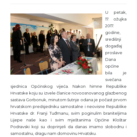
U petak,
17. ožujka
2017.
godine,
središnji
događaj
proslave
Dana
općine
bila je
svečana
sjednica Općinskog vijeća. Nakon himne Republike
Hrvatske koju su izvele članice novoosnovanog glazbenog
sastava Gorbonuk, minutom šutnje odana je počast prvom
hrvatskom predsjedniku samostalne i neovisne Republike
Hrvatske dr. Franji Tuđmanu, svim poginulim braniteljima
Lijepe naše kao i svim mještanima Općine Kloštar
Podravski koji su doprinjeli da danas imamo slobodnu i
samostalnu, dragu nam domovinu Hrvatsku.