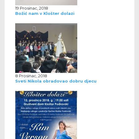
19 Prosinac, 2018
Božić nam v Klošter dolazi
8 Prosinac, 2018
Sveti Nikola obradovao dobru djecu