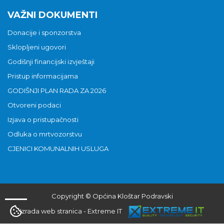
VAŽNI DOKUMENTI
Donacije i sponzorstva
Sklopljeni ugovori
Godišnji financijski izvještaji
Pristup informacijama
GODIŠNJI PLAN RADA ZA 2026
Otvoreni podaci
Izjava o pristupačnosti
Odluka o mrtvozorstvu
CJENICI KOMUNALNIH USLUGA
Copyright © Općina Kloštar Podravski
Izrada web stranica
-
Extreme IT