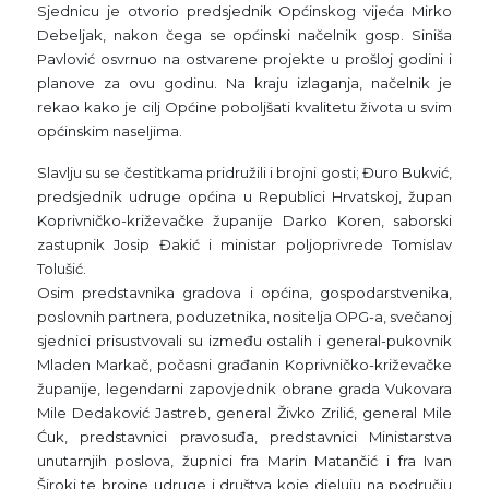
Sjednicu je otvorio predsjednik Općinskog vijeća Mirko
Debeljak, nakon čega se općinski načelnik gosp. Siniša
Pavlović osvrnuo na ostvarene projekte u prošloj godini i
planove za ovu godinu. Na kraju izlaganja, načelnik je
rekao kako je cilj Općine poboljšati kvalitetu života u svim
općinskim naseljima.
Slavlju su se čestitkama pridružili i brojni gosti; Đuro Bukvić,
predsjednik udruge općina u Republici Hrvatskoj, župan
Koprivničko-križevačke županije Darko Koren, saborski
zastupnik Josip Đakić i ministar poljoprivrede Tomislav
Tolušić.
Osim predstavnika gradova i općina, gospodarstvenika,
poslovnih partnera, poduzetnika, nositelja OPG-a, svečanoj
sjednici prisustvovali su između ostalih i general-pukovnik
Mladen Markač, počasni građanin Koprivničko-križevačke
županije, legendarni zapovjednik obrane grada Vukovara
Mile Dedaković Jastreb, general Živko Zrilić, general Mile
Ćuk, predstavnici pravosuđa, predstavnici Ministarstva
unutarnjih poslova, župnici fra Marin Matančić i fra Ivan
Široki te brojne udruge i društva koje djeluju na području