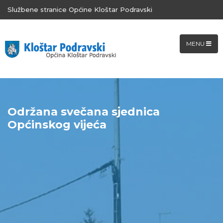
Službene stranice Općine Kloštar Podravski
MENU
Održana svečana sjednica
Općinskog vijeća