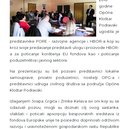
godine
Općina
Kloštar
Podravski
ugostila je
predstavnike PORE - razvojne agencije i HBOR-a koji su
kroz svoje predavanje predstavili ulogu i proizvode HBOR-
a za poticanje korištenja EU fondova kao i poticanje
poduzetništva i javnog sektora.
Na prezentaciju su bili pozvani predstavnici lokalne
samouprave, privatni poduzetnici, nositelji OPG-a i
predstavnici udruga civilnog društva sa područja Općine
Kloštar Podravski.
Izlaganjem Josipa Grgića i Zrinke Kelava svi oni koji su se
odazvali pozivu, mogli su doznati cilj ovog sastanka:
olakšati i poticati apsorpciju bespovratnih sredstava iz
fondova Europske unije te posredno doprinositi održivom
razvoju i uravnoteženom gospodarskom rastu Republike