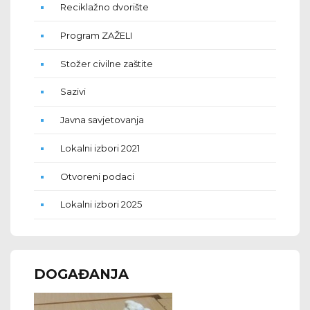
Reciklažno dvorište
Program ZAŽELI
Stožer civilne zaštite
Sazivi
Javna savjetovanja
Lokalni izbori 2021
Otvoreni podaci
Lokalni izbori 2025
DOGAĐANJA