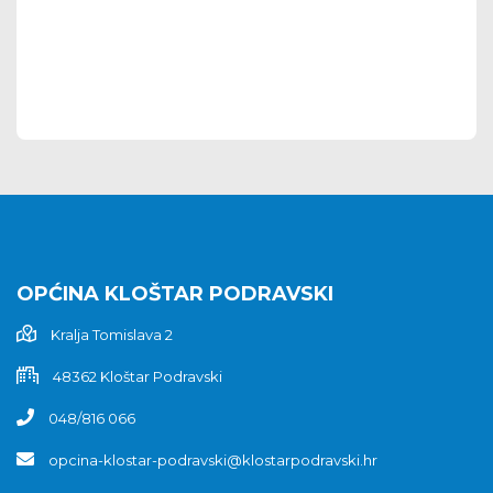
OPĆINA KLOŠTAR PODRAVSKI
Kralja Tomislava 2
48362 Kloštar Podravski
048/816 066
opcina-klostar-podravski@klostarpodravski.hr