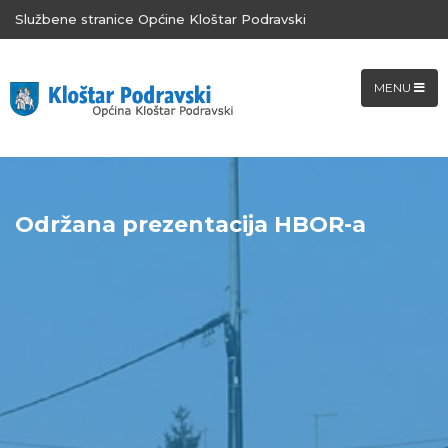
Službene stranice Općine Kloštar Podravski
MENU
Održana prezentacija HBOR-a