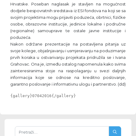
Hrvatske. Poseban naglasak je stavljen na mogućnost
dodjele bespovratnih sredstava iz ESI fondova na koji se sa
svojim projektima mogu prijaviti poduzeća, obrtnici, fizičke
osobe, obrazovne institucije, jedinice lokalne i područne
(regionalne) samouprave te ostale javne institucije i
poduzeća.
Nakon održane prezentacije na postavljena pitanja uz
svoje kolege, objašnjavanju i usmjeravanju na poduzimanje
prvih koraka u ostvarivanju projekata pridružila se i Ivana
Grahovac. Ona je, između ostalog napomenula kako svima
zainteresiranima stoje na raspolaganju u svezi daljnjih
informacija koje se odnose na kreditno poslovanje,
garantno poslovanje i informativnu ulogu i partnerstvo. (dd)
{gallery}07042016{/gallery}