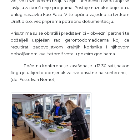
vidljivo u sve većem broju starijih i nemoćnih osoba koje se
javljaju za korištenje programa. Postoje naznake koje idu u
prilog nastavku kao Faza IV te općina zajedno sa tvrtkom
Draft d.o.o. već priprema potrebnu dokumentaciju.
Prisutnima su se obratili i predstavnici – obvezni partneri te
poželjeli uspješan rad gerontodomaćicama koji će
rezultirati zadovoljstvom krajnjih korisnika i njihovom
poboljšanom kvalitetom života u poznim godinama.
Početna konferencije završena je u 12:30 sati, nakon
čega je uslijedio domjenak za sve prisutne na konferenciji.
(dd, Foto: Ivan Nemet)