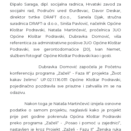
Đipalo Saraga, dipl. socijalna radnica, Hrvatski zavod za
socijalni rad, Područni ured Đurđevac, Davor Deskar,
direktor tvrtke DRAFT d.o.o., Sanela Djak, stručna
suradnica DRAFT-a d.o.o., Siniša Pavlović, načelnik Općine
Kloštar Podravski, Nataša Martinčević, pročelnica JUO
Općine Kloštar Podravski, Dubravka Domović, viša
referentica za administrativne poslove JUO Općine Kloštar
Podravski, sve gerontodomaćice (20), Ivan Nemet,
službeni fotograf Općine Kloštar Podravski kao i gosti.
Dubravka Domović započela je Početnu
konferenciju programa „Zaželi“ - Faza III“ projekta „Život
kakav želimo” UP.02.1.1.16.0111 Općine Kloštar Podravski,
pojedinačno pozdravila sve prisutne i zahvalila im se na
odazivu.
Nakon toga je Nataša Martinčević iznijela osnovne
podatke o samom projektu, naglasivši kako je projekt
prije pet godine pokrenula Općina Kloštar Podravski
preko programa „Zaželi“ - „Posao i pomoć u zajednici“,
nastavljen je kroz Projekt „Zaželi - Fazu II“ „Ženska ruka