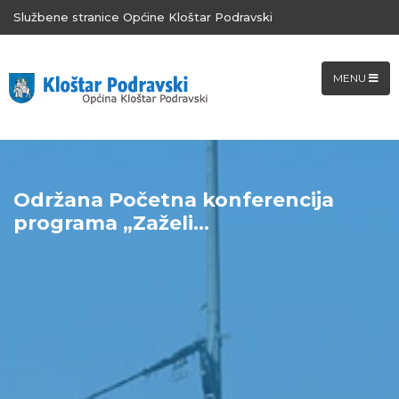
Službene stranice Općine Kloštar Podravski
MENU
Održana Početna konferencija
programa „Zaželi...