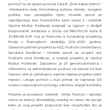
pomoći
“ te se upravo provodi Faza III „Život kakav želimo“.
Ministarstvo rada, mirovinskog sustava, obitelji i socijalne
politike, kao Upravljačko tijelo, Hrvatski zavod za
zapošljavanje, kao Posredničko tijelo razine 2 i načelnik
Općine Kloštar Podravski potpisali su Ugovor o dodjeli
bespovratnih sredstava u iznosu od 986.000,00 kuna ili
30.864,69 EUR koji je financiran iz Europskog socijalnog
fonda u financijskom razdoblju 2014.-2020. godine.
Obavezni partneri projekta su HZZ, Područni ured Križevci,
Ispostava Đurđevac i Hrvatski zavod za socijalni rad,
Područni ured Đurđevac, a nositelj projekta je Općina
Kloštar Podravski. Zaposleno je 20 gerontodomaćica i
referentica za administrativne poslove na period od šest
mjeseci, dok je cjelokupno vrijeme trajanja projekta osam
mjeseci. Usluge pomoći u kući primat će najmanje 120
osoba u nepovoljnom položaju, odnosno, krajnjih korisnika.
Prisutne je pozdravio načelnik Siniša Pavlović i zahvalio
svima na dobroj dosadašnjoj suradnji te rekao da vjeruje
kako je ovaj projekt prepoznat kao neophodan što je