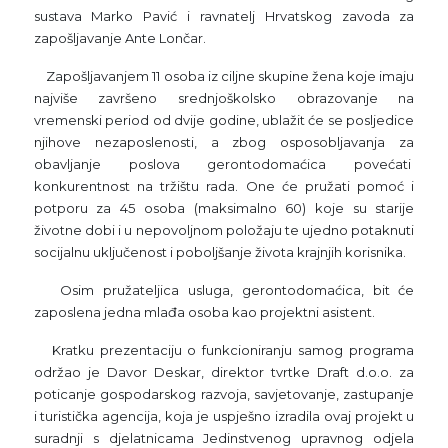
sustava Marko Pavić i ravnatelj Hrvatskog zavoda za
zapošljavanje Ante Lončar.
Zapošljavanjem 11 osoba iz ciljne skupine žena koje imaju
najviše završeno srednjoškolsko obrazovanje na
vremenski period od dvije godine, ublažit će se posljedice
njihove nezaposlenosti, a zbog osposobljavanja za
obavljanje poslova gerontodomaćica povećati
konkurentnost na tržištu rada. One će pružati pomoć i
potporu za 45 osoba (maksimalno 60) koje su starije
životne dobi i u nepovoljnom položaju te ujedno potaknuti
socijalnu uključenost i poboljšanje života krajnjih korisnika.
Osim pružateljica usluga, gerontodomaćica, bit će
zaposlena jedna mlađa osoba kao projektni asistent.
Kratku prezentaciju o funkcioniranju samog programa
održao je Davor Deskar, direktor tvrtke Draft d.o.o. za
poticanje gospodarskog razvoja, savjetovanje, zastupanje
i turistička agencija, koja je uspješno izradila ovaj projekt u
suradnji s djelatnicama Jedinstvenog upravnog odjela