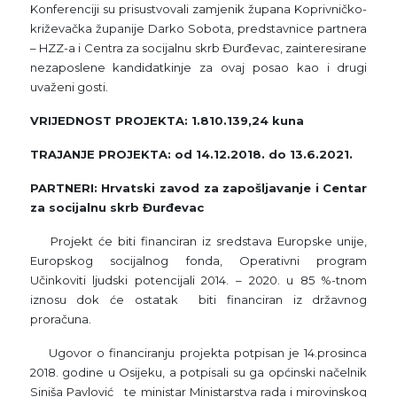
Konferenciji su prisustvovali zamjenik župana Koprivničko-
križevačka županije Darko Sobota, predstavnice partnera
– HZZ-a i Centra za socijalnu skrb Đurđevac, zainteresirane
nezaposlene kandidatkinje za ovaj posao kao i drugi
uvaženi gosti.
VRIJEDNOST PROJEKTA: 1.810.139,24 kuna
TRAJANJE PROJEKTA: od 14.12.2018. do 13.6.2021.
PARTNERI: Hrvatski zavod za zapošljavanje i Centar
za socijalnu skrb Đurđevac
Projekt će biti financiran iz sredstava Europske unije,
Europskog socijalnog fonda, Operativni program
Učinkoviti ljudski potencijali 2014. – 2020. u 85 %-tnom
iznosu dok će ostatak biti financiran iz državnog
proračuna.
Ugovor o financiranju projekta potpisan je 14.prosinca
2018. godine u Osijeku, a potpisali su ga općinski načelnik
Siniša Pavlović te ministar Ministarstva rada i mirovinskog