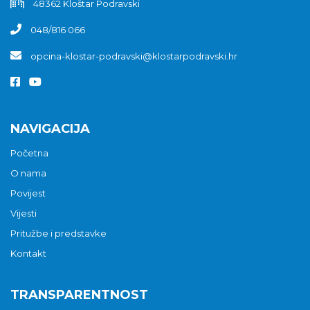
48362 Kloštar Podravski
048/816 066
opcina-klostar-podravski@klostarpodravski.hr
NAVIGACIJA
Početna
O nama
Povijest
Vijesti
Pritužbe i predstavke
Kontakt
TRANSPARENTNOST