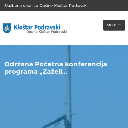
Službene stranice Općine Kloštar Podravski
MENU
Održana Početna konferencija
programa „Zaželi...