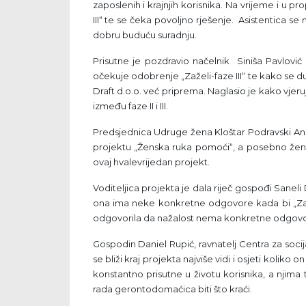
zaposlenih i krajnjih korisnika. Na vrijeme i u p
III“ te se čeka povoljno rješenje. Asistentica se 
dobru buduću suradnju.
Prisutne je pozdravio načelnik Siniša Pavlović
očekuje odobrenje „Zaželi-faze III“ te kako se du
Draft d.o.o. već priprema. Naglasio je kako vje
između faze II i III.
Predsjednica Udruge žena Kloštar Podravski Ana Je
projektu „Ženska ruka pomoći“, a posebno ženam
ovaj hvalevrijedan projekt.
Voditeljica projekta je dala riječ gospođi Saneli 
ona ima neke konkretne odgovore kada bi „Zaže
odgovorila da nažalost nema konkretne odgovore 
Gospodin Daniel Rupić, ravnatelj Centra za so
se bliži kraj projekta najviše vidi i osjeti koliko
konstantno prisutne u životu korisnika, a njim
rada gerontodomaćica biti što kraći.