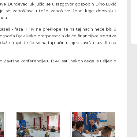
ave Đurđevac, uključio se u razgovor gospodin Dino Lukić
e se zapošljavaju teže zapošljive žene koje dobivaju i
rada.
li - faza III i IV ne preklope, te na taj način neće biti u
gospođa Djak kako pretpostavlja da će financijska sredstva
že trajati te će se na taj način uspjeti završiti faza III i na
Završne konferencije u 13,40 sati, nakon čega je uslijedio