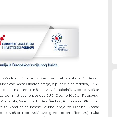
, HZZ-a Područni ured Križevci, voditelj Ispostave Đurđevac,
Đurđevac, Anita Đipalo Saraga, dipl. socijalna radnica, CZSS
 d.o.o. Kladare, Siniša Pavlović, načelnik Općine Kloštar
 za administrativne poslove JUO Općine Kloštar Podravski,
 Podravski, Valentina Huđek Šantek, Komunalno KP d.o.o.
nt za komunalno-infrastrukturne projekte Općine Kloštar
ćine Kloštar Podravski, sve gerontodomaćice (20), Luka