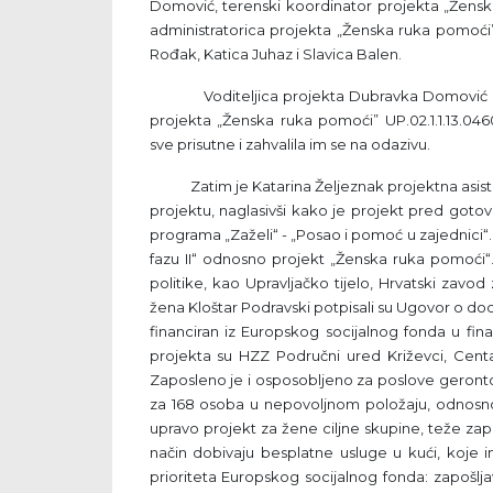
Domović, terenski koordinator projekta „Ženska
administratorica projekta „Ženska ruka pomoći”
Rođak, Katica Juhaz i Slavica Balen.
Voditeljica projekta Dubravka Domović započ
projekta „Ženska ruka pomoći” UP.02.1.1.13.04
sve prisutne i zahvalila im se na odazivu.
Zatim je Katarina Željeznak projektna asiste
projektu, naglasivši kako je projekt pred goto
programa „Zaželi“ - „Posao i pomoć u zajednici“.
fazu II“ odnosno projekt „Ženska ruka pomoći“. M
politike, kao Upravljačko tijelo, Hrvatski zavod
žena Kloštar Podravski potpisali su Ugovor o dod
financiran iz Europskog socijalnog fonda u fin
projekta su HZZ Područni ured Križevci, Centa
Zaposleno je i osposobljeno za poslove geront
za 168 osoba u nepovoljnom položaju, odnosno k
upravo projekt za žene ciljne skupine, teže zapoš
način dobivaju besplatne usluge u kući, koje 
prioriteta Europskog socijalnog fonda: zapošlja