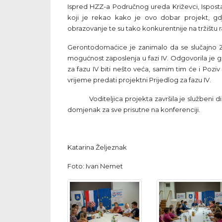
Ispred HZZ-a Područnog ureda Križevci, Ispost
koji je rekao kako je ovo dobar projekt, gdj
obrazovanje te su tako konkurentnije na tržištu 
Gerontodomaćice je zanimalo da se slučajno Zaže
mogućnost zaposlenja u fazi IV. Odgovorila je 
za fazu IV biti nešto veća, samim tim će i Poziv du
vrijeme predati projektni Prijedlog za fazu IV.
Voditeljica projekta završila je službeni dio 
domjenak za sve prisutne na konferenciji.
Katarina Željeznak
Foto: Ivan Nemet