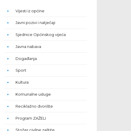
Vijesti iz općine
Javni pozivi i natječaji
Sjednice Općinskog vijeća
Javna nabava
Događanja
Sport
Kultura
Komunalne usluge
Reciklažno dvorište
Program ZAŽELI
Stožer civilne zaštite