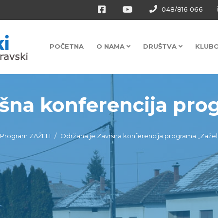
048/816 066
POČETNA
O NAMA
DRUŠTVA
KLUB
šna konferencija prog
Program ZAŽELI
Održana je Završna konferencija programa „Zaželi-f