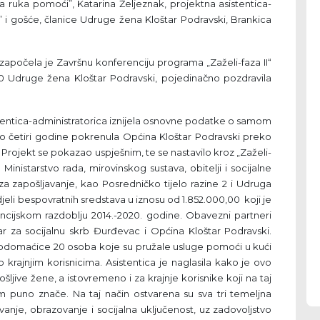
 ruka pomoći”, Katarina Željeznak, projektna asistentica-
 i gošće, članice Udruge žena Kloštar Podravski, Brankica
ela je Završnu konferenciju programa „Zaželi-faza II“
60 Udruge žena Kloštar Podravski, pojedinačno pozdravila
ntica-administratorica iznijela osnovne podatke o samom
vo četiri godine pokrenula Općina Kloštar Podravski preko
 Projekt se pokazao uspješnim, te se nastavilo kroz „Zaželi-
inistarstvo rada, mirovinskog sustava, obitelji i socijalne
 za zapošljavanje, kao Posredničko tijelo razine 2 i Udruga
jeli bespovratnih sredstava u iznosu od 1.852.000,00 koji je
ancijskom razdoblju 2014.-2020. godine. Obavezni partneri
r za socijalnu skrb Đurđevac i Općina Kloštar Podravski.
odomaćice 20 osoba koje su pružale usluge pomoći u kući
rajnjim korisnicima. Asistentica je naglasila kako je ovo
ljive žene, a istovremeno i za krajnje korisnike koji na taj
im puno znače. Na taj način ostvarena su sva tri temeljna
vanje, obrazovanje i socijalna uključenost, uz zadovoljstvo