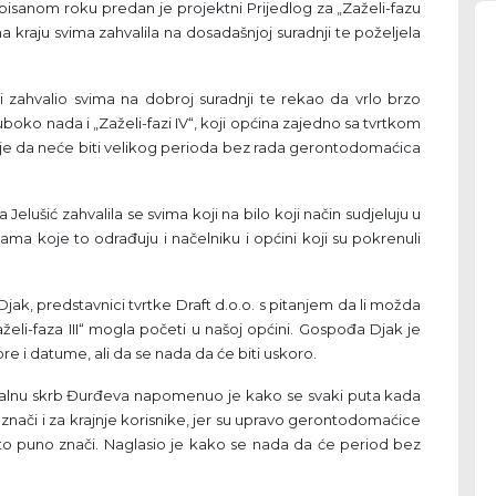
ropisanom roku predan je projektni Prijedlog za „Zaželi-fazu
na kraju svima zahvalila na dosadašnjoj suradnji te poželjela
 i zahvalio svima na dobroj suradnji te rekao da vrlo brzo
boko nada i „Zaželi-fazi IV“, koji općina zajedno sa tvrtkom
ruje da neće biti velikog perioda bez rada gerontodomaćica
lušić zahvalila se svima koji na bilo koji način sudjeluju u
a koje to odrađuju i načelniku i općini koji su pokrenuli
Djak, predstavnici tvrtke Draft d.o.o. s pitanjem da li možda
li-faza III“ mogla početi u našoj općini. Gospođa Djak je
i datume, ali da se nada da će biti uskoro.
cijalnu skrb Đurđeva napomenuo je kako se svaki puta kada
 on znači i za krajnje korisnike, jer su upravo gerontodomaćice
a to puno znači. Naglasio je kako se nada da će period bez