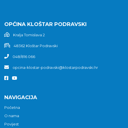
OPĆINA KLOŠTAR PODRAVSKI
Kralja Tomislava 2
48362 Kloštar Podravski
048/816 066
opcina-klostar-podravski@klostarpodravski.hr
NAVIGACIJA
Početna
O nama
Povijest