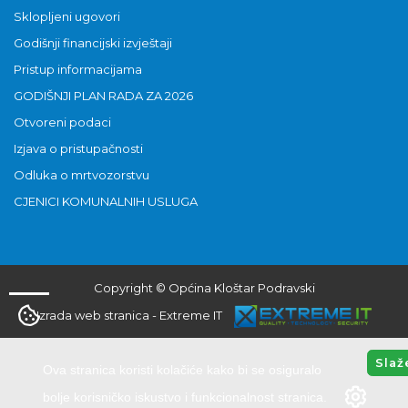
Sklopljeni ugovori
Godišnji financijski izvještaji
Pristup informacijama
GODIŠNJI PLAN RADA ZA 2026
Otvoreni podaci
Izjava o pristupačnosti
Odluka o mrtvozorstvu
CJENICI KOMUNALNIH USLUGA
Copyright © Općina Kloštar Podravski
Izrada web stranica
-
Extreme IT
Slaž
Ova stranica koristi kolačiće kako bi se osiguralo
bolje korisničko iskustvo i funkcionalnost stranica.