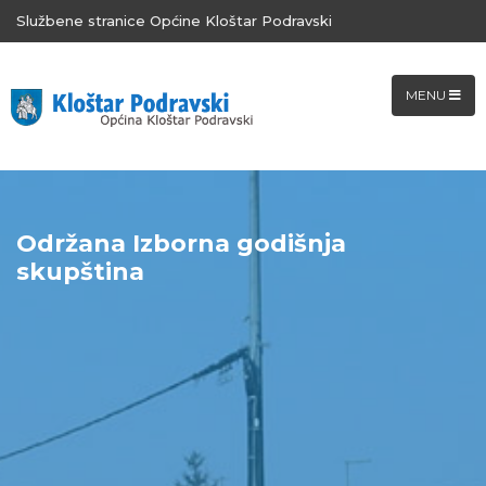
Službene stranice Općine Kloštar Podravski
MENU
Održana Izborna godišnja
skupština