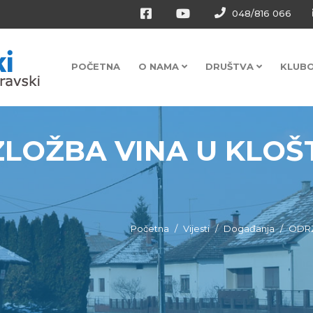
048/816 066
POČETNA
O NAMA
DRUŠTVA
KLUB
ZLOŽBA VINA U KLOŠ
Početna
Vijesti
Događanja
ODRŽ