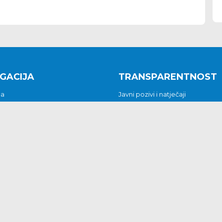
GACIJA
TRANSPARENTNOST
na
Javni pozivi i natječaji
a
Javna nabava
t
Javni pozivi i natječaji
Jedinstveni upravni odjel
be i predstavke
Općinsko vijeće
t
Općinski načelnik
Pritužbe i predstavke