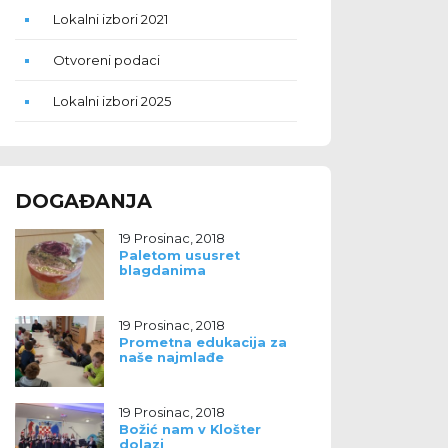
Lokalni izbori 2021
Otvoreni podaci
Lokalni izbori 2025
DOGAĐANJA
19 Prosinac, 2018
Paletom ususret
blagdanima
19 Prosinac, 2018
Prometna edukacija za
naše najmlađe
19 Prosinac, 2018
Božić nam v Klošter
dolazi