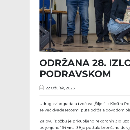
ODRŽANA 28. IZL
PODRAVSKOM
22 Ožujak, 2023
Udruga vinogradara i voćara „Šiljer“ iz Kloštra P
se već dvadesetosmi puta održala povodom bla
Za ovu izložbu je prikupljeno rekordnih 310 uzor
ocijenjeno 164 vina, 39 je postalo brončano dok j