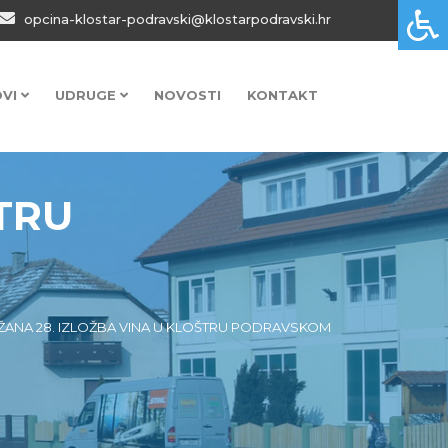
opcina-klostar-podravski@klostarpodravski.hr
OVI
UDRUGE
NOVOSTI
KONTAKT
TRU
ANA 28. IZLOŽBA VINA U KLOŠTRU PODRAVSKOM