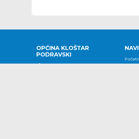
OPĆINA KLOŠTAR
NAVI
PODRAVSKI
Počet
Kralja Tomislava 2
O nam
Povijes
48362 Kloštar Podravski
Vijesti
048/816 066
Prituž
opcina-klostar-
Kontak
podravski@klostarpodravski.hr