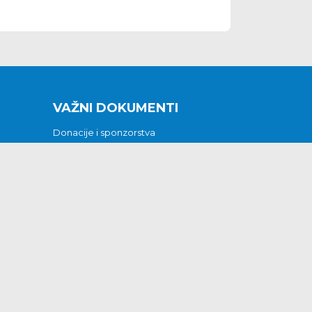
VAŽNI DOKUMENTI
Donacije i sponzorstva
Sklopljeni ugovori
Godišnji financijski izvještaji
Pristup informacijama
GODIŠNJI PLAN RADA ZA 2026
Otvoreni podaci
Izjava o pristupačnosti
Odluka o mrtvozorstvu
CJENICI KOMUNALNIH USLUGA