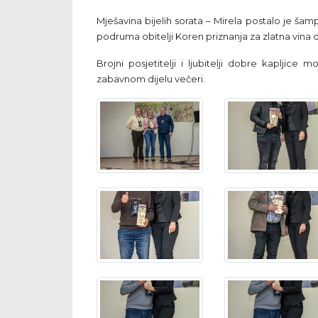
Mješavina bijelih sorata – Mirela postalo je ša
podruma obitelji Koren priznanja za zlatna vina d
Brojni posjetitelji i ljubitelji dobre kapljice 
zabavnom dijelu večeri.