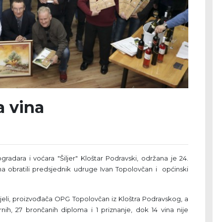
a vina
gradara i voćara "Šiljer" Kloštar Podravski, održana je 24.
ima obratili predsjednik udruge Ivan Topolovčan i općinski
jeli, proizvođača OPG Topolovčan iz Kloštra Podravskog, a
nih, 27 brončanih diploma i 1 priznanje, dok 14 vina nije