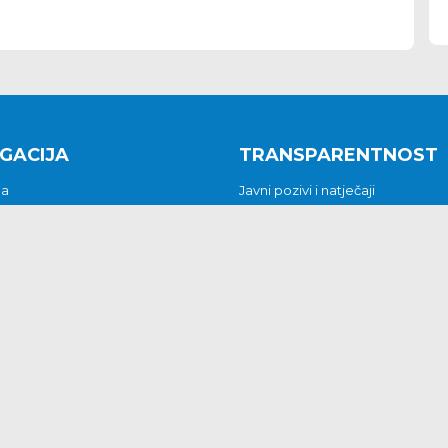
GACIJA
TRANSPARENTNOST
na
Javni pozivi i natječaji
a
Javna nabava
t
Javni pozivi i natječaji
Jedinstveni upravni odjel
be i predstavke
Općinsko vijeće
t
Općinski načelnik
Pritužbe i predstavke