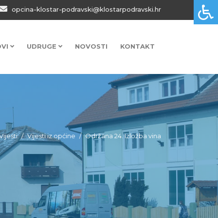
opcina-klostar-podravski@klostarpodravski.hr
OVI
UDRUGE
NOVOSTI
KONTAKT
Vijesti
Vijesti iz općine
Održana 24. Izložba vina