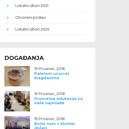
Lokalni izbori 2021
Otvoreni podaci
Lokalni izbori 2025
DOGAĐANJA
19 Prosinac, 2018
Paletom ususret
blagdanima
19 Prosinac, 2018
Prometna edukacija za
naše najmlađe
19 Prosinac, 2018
Božić nam v Klošter
dolazi