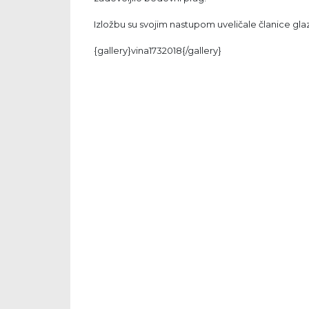
Izložbu su svojim nastupom uveličale članice g
{gallery}vina1732018{/gallery}