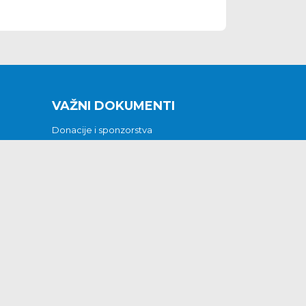
VAŽNI DOKUMENTI
Donacije i sponzorstva
Sklopljeni ugovori
Godišnji financijski izvještaji
Pristup informacijama
GODIŠNJI PLAN RADA ZA 2026
Otvoreni podaci
Izjava o pristupačnosti
Odluka o mrtvozorstvu
CJENICI KOMUNALNIH USLUGA