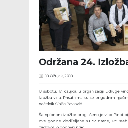
Održana 24. Izložb
18 Ožujak, 2018
U subotu, 17. ožujka, u organizaciji Udruge vino
Izložba vina. Prisutnima su se prigodnim riječ
načelnik Siniša Pavlović.
Šampionom izložbe proglašeno je vino Pinot bi
ove godine dodijeljene su 52 zlatne, 125 srebr
zadovoljilo bodovni prag.