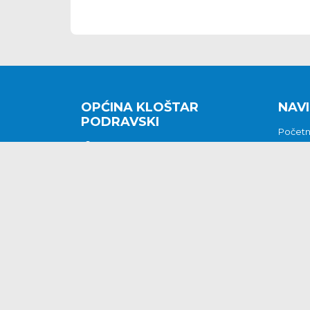
OPĆINA KLOŠTAR
NAVI
PODRAVSKI
Počet
Kralja Tomislava 2
O nam
Povijes
48362 Kloštar Podravski
Vijesti
048/816 066
Prituž
opcina-klostar-
Kontak
podravski@klostarpodravski.hr