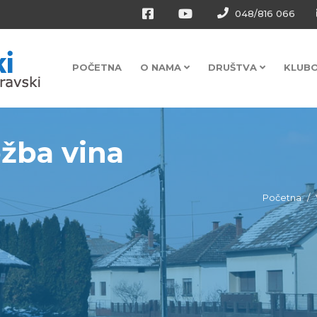
048/816 066
POČETNA
O NAMA
DRUŠTVA
KLUB
ožba vina
Početna