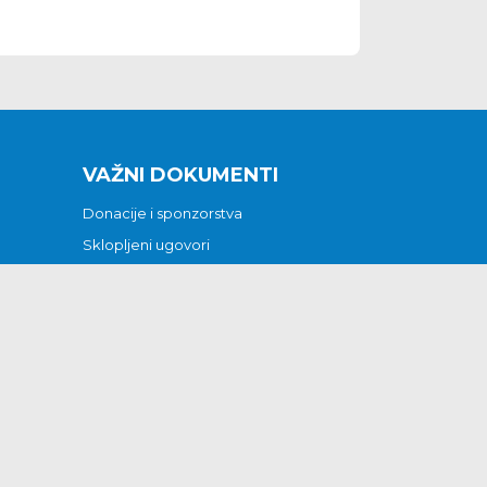
VAŽNI DOKUMENTI
Donacije i sponzorstva
Sklopljeni ugovori
Godišnji financijski izvještaji
Pristup informacijama
GODIŠNJI PLAN RADA ZA 2026
Otvoreni podaci
Izjava o pristupačnosti
Odluka o mrtvozorstvu
CJENICI KOMUNALNIH USLUGA