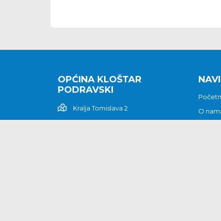
OPĆINA KLOŠTAR
NAVI
PODRAVSKI
Počet
Kralja Tomislava 2
O nam
Povijes
48362 Kloštar Podravski
Vijesti
048/816 066
Prituž
opcina-klostar-
Kontak
podravski@klostarpodravski.hr