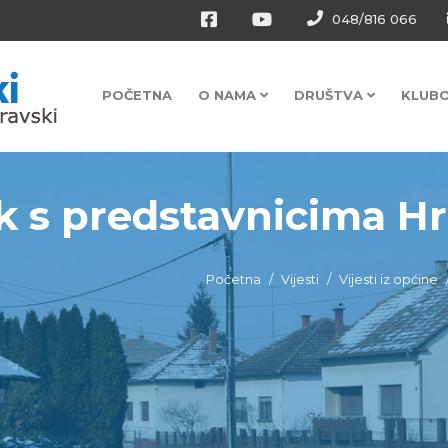
048/816 066
POČETNA
O NAMA
DRUŠTVA
KLUB
 s predstavnicima Hrv
Početna
Vijesti
Vijesti iz općine