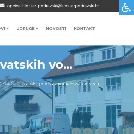
opcina-klostar-podravski@klostarpodravski.hr
OVI
UDRUGE
NOVOSTI
KONTAKT
atskih vo...
Održan sastanak s predstavnicima Hrvatskih voda