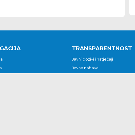
GACIJA
TRANSPARENTNOST
na
Javni pozivi i natječaji
a
Javna nabava
t
Javni pozivi i natječaji
Jedinstveni upravni odjel
be i predstavke
Općinsko vijeće
t
Općinski načelnik
Pritužbe i predstavke