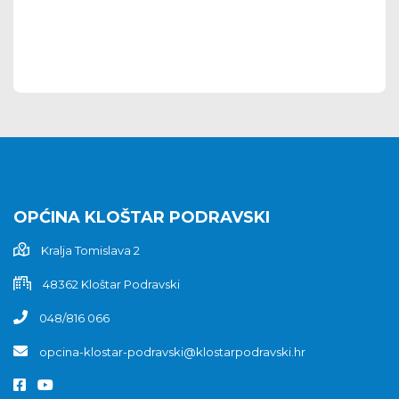
OPĆINA KLOŠTAR PODRAVSKI
Kralja Tomislava 2
48362 Kloštar Podravski
048/816 066
opcina-klostar-podravski@klostarpodravski.hr