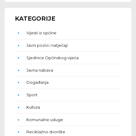
KATEGORIJE
Vijesti iz općine
Javni pozivi i natječaji
Sjednice Općinskog vijeća
Javna nabava
Događanja
Sport
Kultura
Komunalne usluge
Reciklažno dvorište