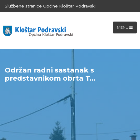
Službene stranice Općine Kloštar Podravski
MENU
Održan radni sastanak s
predstavnikom obrta T...