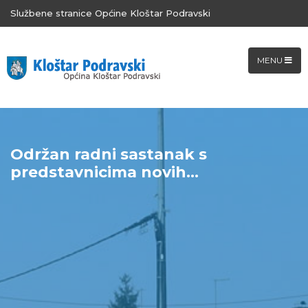
Službene stranice Općine Kloštar Podravski
MENU
Održan radni sastanak s
predstavnicima novih...