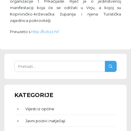
organizacije 1. Prkačijade. Riječ je o jedinstvenoj
manifestaciji koja će se održati u Virju, a kojoj su
Koprivničko-križevačka županija i njena Turistička
zajednica pokrovitelji.
Preuzeto s
http://kckzz.hr/
KATEGORIJE
Vijesti iz općine
Javni pozivi i natječaji