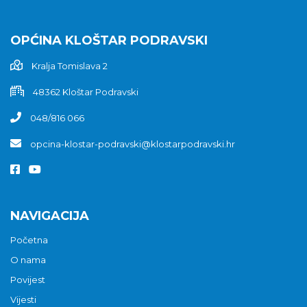
OPĆINA KLOŠTAR PODRAVSKI
Kralja Tomislava 2
48362 Kloštar Podravski
048/816 066
opcina-klostar-podravski@klostarpodravski.hr
NAVIGACIJA
Početna
O nama
Povijest
Vijesti