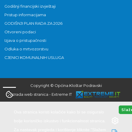
Godišnji financijski izvještaji
Pristup informacijama
GODIŠNJI PLAN RADA ZA 2026
Otvoreni podaci
Izjava o pristupačnosti
Odluka o mrtvozorstvu
CJENICI KOMUNALNIH USLUGA
Copyright © Općina Kloštar Podravski
Izrada web stranica
-
Extreme IT
Slaž
Ova stranica koristi kolačiće kako bi se osiguralo
bolje korisničko iskustvo i funkcionalnost stranica.
Za nastavak pregleda i korištenje kliknite "Slažem