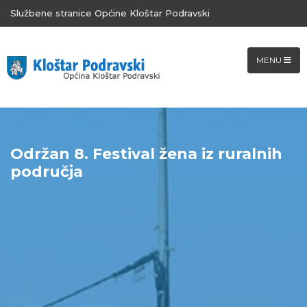
Službene stranice Općine Kloštar Podravski
MENU
Održan 8. Festival žena iz ruralnih
područja