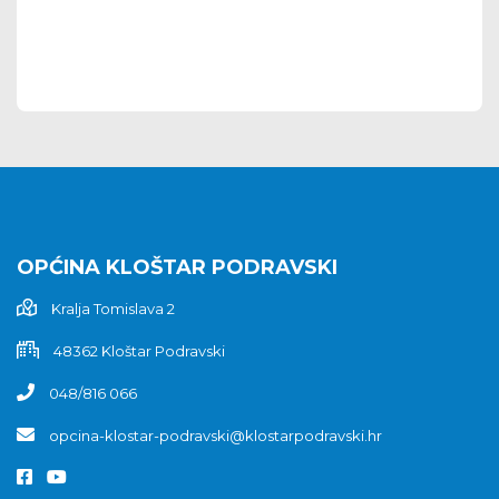
OPĆINA KLOŠTAR PODRAVSKI
Kralja Tomislava 2
48362 Kloštar Podravski
048/816 066
opcina-klostar-podravski@klostarpodravski.hr