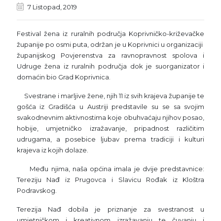
7 Listopad, 2019
Festival žena iz ruralnih područja Koprivničko-križevačke
županije po osmi puta, održan je u Koprivnici u organizaciji
županijskog Povjerenstva za ravnopravnost spolova i
Udruge žena iz ruralnih područja dok je suorganizator i
domaćin bio Grad Koprivnica.
Svestrane i marljive žene, njih 11 iz svih krajeva županije te
gošća iz Gradišća u Austriji predstavile su se sa svojim
svakodnevnim aktivnostima koje obuhvaćaju njihov posao,
hobije, umjetničko izražavanje, pripadnost različitim
udrugama, a posebice ljubav prema tradiciji i kulturi
krajeva iz kojih dolaze.
Među njima, naša općina imala je dvije predstavnice:
Tereziju Nađ iz Prugovca i Slavicu Rođak iz Kloštra
Podravskog.
Terezija Nađ dobila je priznanje za svestranost u
umjetničkom i kreativnom izražavanju te čuvanju i