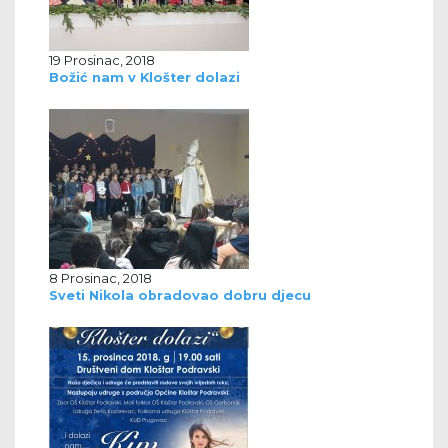
19 Prosinac, 2018
Božić nam v Klošter dolazi
8 Prosinac, 2018
Sveti Nikola obradovao dobru djecu