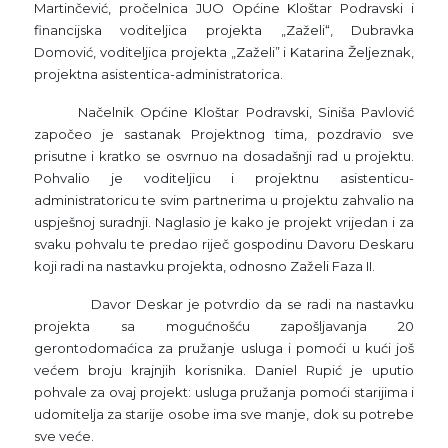
Martinčević, pročelnica JUO Općine Kloštar Podravski i
financijska voditeljica projekta „Zaželi“, Dubravka
Domović, voditeljica projekta „Zaželi” i Katarina Željeznak,
projektna asistentica-administratorica.
Načelnik Općine Kloštar Podravski, Siniša Pavlović
započeo je sastanak Projektnog tima, pozdravio sve
prisutne i kratko se osvrnuo na dosadašnji rad u projektu.
Pohvalio je voditeljicu i projektnu asistenticu-
administratoricu te svim partnerima u projektu zahvalio na
uspješnoj suradnji. Naglasio je kako je projekt vrijedan i za
svaku pohvalu te predao riječ gospodinu Davoru Deskaru
koji radi na nastavku projekta, odnosno Zaželi Faza II.
Davor Deskar je potvrdio da se radi na nastavku
projekta sa mogućnošću zapošljavanja 20
gerontodomaćica za pružanje usluga i pomoći u kući još
većem broju krajnjih korisnika. Daniel Rupić je uputio
pohvale za ovaj projekt: usluga pružanja pomoći starijima i
udomitelja za starije osobe ima sve manje, dok su potrebe
sve veće.