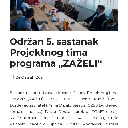
Održan 5. sastanak
Projektnog tima
programa „ZAŽELI“
24 Ožujak, 2021
Sastanku su prisustvovale članice i članovi Projektnog tima,
Projekta „ZAŽELI”, UP.02.1.1.05.0215.: Daniel Rupić (CZSS
Đurđevac, ravnatelj), Anita Đipalo Saraga (CZSS Đurđevac,
socijalna radnica), Davor Deskar (direktor DRAFT d.o.o.),
Marijo Komar (stručni suradnik DRAFT-a d.o.o.), Siniša
Pavlović, načelnik Općine Kloštar Podravski, Nataša