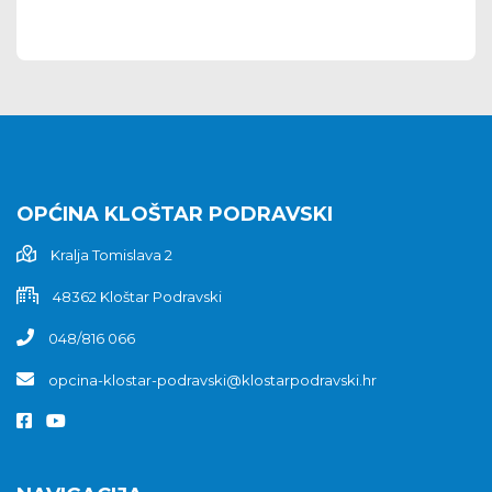
OPĆINA KLOŠTAR PODRAVSKI
Kralja Tomislava 2
48362 Kloštar Podravski
048/816 066
opcina-klostar-podravski@klostarpodravski.hr