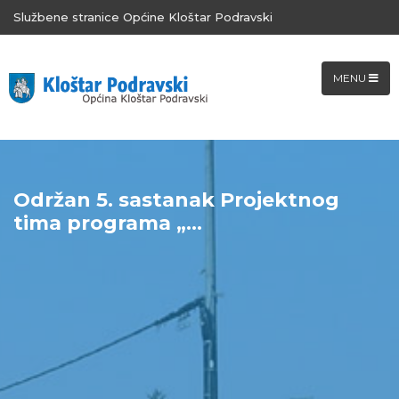
Službene stranice Općine Kloštar Podravski
MENU
Održan 5. sastanak Projektnog
tima programa „...