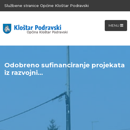
Službene stranice Općine Kloštar Podravski
MENU
Odobreno sufinanciranje projekata
iz razvojni...