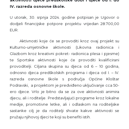
IV. razreda osnovne škole.
U utorak, 30. srpnja 2024. godine potpisan je Ugovor o
dodjeli financijske potpore projektu vrijedan 28.700,00
EUR.
Aktivnosti koje će se provoditi kroz ovaj projekt su
Kulturno-umjetničke aktivnosti (Likovna radionica i
Glazbom kroz kreativni pokret- radionica plesa i pjesme)
te Sportske aktivnosti koje će provoditi kvalificirani
provoditelji. Ciljana skupina su djeca od 6 – 10 godina,
odnosno djeca predškolskih programa i djeca od I. – IV.
razreda osnovne škole s područja Općine Kloštar
Podravski, a projektom je predviđeno uključivanje cca 50-
ero djece. Vrlo je bitno da se za ove aktivnosti animira
djecu, ali i roditelje. Predstavljajući programe kroz lokalne
medije, promotivne letke, ali i odlaskom na roditeljske
sastanke cilj je da roditelji shvate kakve aktivnosti se
pružaju njihovoj djeci te koji su benefiti istih.