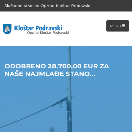
Službene stranice Općine Kloštar Podravski
MENU
ODOBRENO 28.700,00 EUR ZA
NAŠE NAJMLAĐE STANO...