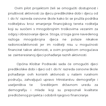
Ovim pilot projektom želi se omogućiti dostupnost i
priuštivost aktivnosti za djecu predškolske dobi i djecu od
I. do IV. razreda osnovne škole kako bi se pružila podrška
roditeljstvu kroz smanjenje financijskog tereta roditelja
koji su suočeni s mnogobrojnim troškovima vezanim za
odgoj i obrazovanje djece. Stoga, iz toga gore navedenog
razloga mnogobrojna djeca ne polaze nikakve
radionice/aktivnosti jer im roditelji nisu u mogućnosti
financirat takve aktivnosti, a ovim projektom omogućava
se zainteresiranoj djeci pohađanje raznih aktivnosti.
Općina Kloštar Podravski sada će omogućiti djeci
predškolske dobi i djeci od I. do IV. razreda osnovne škole
pohađanje ovih korisnih aktivnosti u našem ruralnom
području, zahvaljujući upravo Ministarstvu demografije i
useljeništva te Središnjem državnom uredu za
demografiju i mlade koji su prepoznali kvalitete
predloženog projekta i odobrili njegovo financiranje.