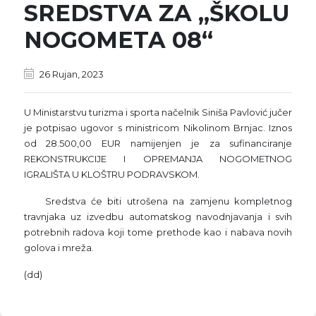
SREDSTVA ZA „ŠKOLU
NOGOMETA 08“
26 Rujan, 2023
U Ministarstvu turizma i sporta načelnik Siniša Pavlović jučer
je potpisao ugovor s ministricom Nikolinom Brnjac. Iznos
od 28.500,00 EUR namijenjen je za sufinanciranje
REKONSTRUKCIJE I OPREMANJA NOGOMETNOG
IGRALIŠTA U KLOŠTRU PODRAVSKOM.
Sredstva će biti utrošena na zamjenu kompletnog
travnjaka uz izvedbu automatskog navodnjavanja i svih
potrebnih radova koji tome prethode kao i nabava novih
golova i mreža.
(dd)