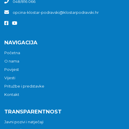
048/816 066
opcina-klostar-podravski@klostarpodravski.hr
NAVIGACIJA
Početna
O nama
Povijest
Vijesti
Pritužbe i predstavke
Kontakt
TRANSPARENTNOST
Javni pozivi i natječaji