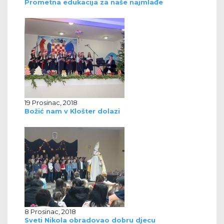
Prometna edukacija za naše najmlađe
19 Prosinac, 2018
Božić nam v Klošter dolazi
8 Prosinac, 2018
Sveti Nikola obradovao dobru djecu