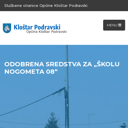
Službene stranice Općine Kloštar Podravski
MENU
ODOBRENA SREDSTVA ZA „ŠKOLU
NOGOMETA 08“