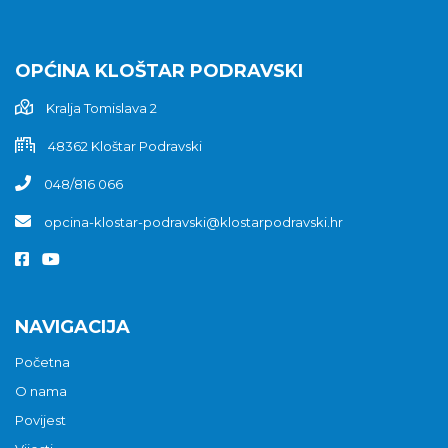
OPĆINA KLOŠTAR PODRAVSKI
Kralja Tomislava 2
48362 Kloštar Podravski
048/816 066
opcina-klostar-podravski@klostarpodravski.hr
NAVIGACIJA
Početna
O nama
Povijest