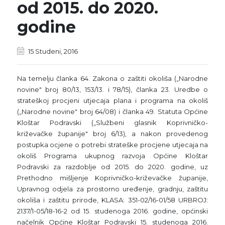
od 2015. do 2020.
godine
15 Studeni, 2016
Na temelju članka 64. Zakona o zaštiti okoliša („Narodne
novine" broj 80/13, 153/13. i 78/15), članka 23. Uredbe o
strateškoj procjeni utjecaja plana i programa na okoliš
(„Narodne novine" broj 64/08) i članka 49. Statuta Općine
Kloštar Podravski („Službeni glasnik Koprivničko-
križevačke županije" broj 6/13), a nakon provedenog
postupka ocjene o potrebi strateške procjene utjecaja na
okoliš Programa ukupnog razvoja Općine Kloštar
Podravski za razdoblje od 2015. do 2020. godine, uz
Prethodno mišljenje Koprivničko-križevačke županije,
Upravnog odjela za prostorno uređenje, gradnju, zaštitu
okoliša i zaštitu prirode, KLASA: 351-02/16-01/58 URBROJ:
2137/1-05/18-16-2 od 15. studenoga 2016. godine, općinski
načelnik Općine Kloštar Podravski 15. studenoga 2016.