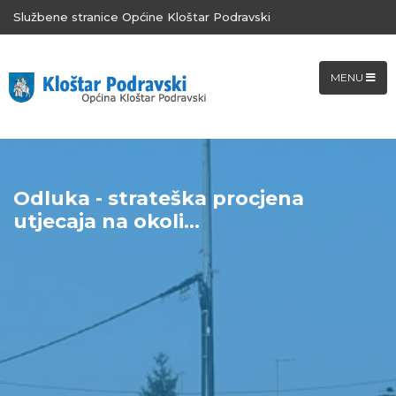
Službene stranice Općine Kloštar Podravski
MENU
Odluka - strateška procjena
utjecaja na okoli...