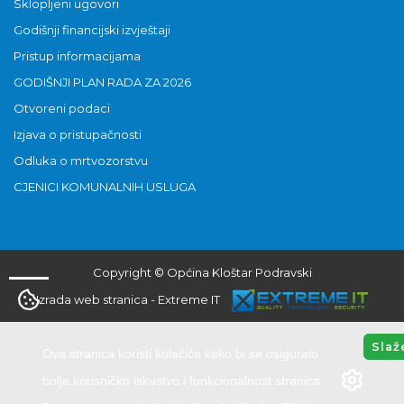
Sklopljeni ugovori
Godišnji financijski izvještaji
Pristup informacijama
GODIŠNJI PLAN RADA ZA 2026
Otvoreni podaci
Izjava o pristupačnosti
Odluka o mrtvozorstvu
CJENICI KOMUNALNIH USLUGA
Copyright © Općina Kloštar Podravski
Izrada web stranica
-
Extreme IT
Slaž
Ova stranica koristi kolačiće kako bi se osiguralo
bolje korisničko iskustvo i funkcionalnost stranica.