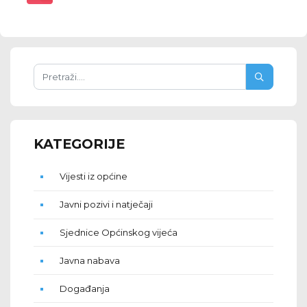
KATEGORIJE
Vijesti iz općine
Javni pozivi i natječaji
Sjednice Općinskog vijeća
Javna nabava
Događanja