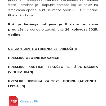
štete. Potrebno je popuniti obrazac koji se nalazi na
stranicama općine, a isti se može podići i u JUO Općine
Kloštar Podravski.
Rok podnošenja zahtjeva je 8 dana od dana
proglašenja
, odnosno zaključno sa
26. kolovoza 2025.
godine.
UZ ZAHTJEV POTREBNO JE PRILOŽITI:
PRESLIKU OSOBNE ISKAZNICE
PRESLIKU KARTICE TEKUĆEG ILI ŽIRO-RAČUNA
(VIDLJIV IBAN)
PRESLIKU UPISNIKA ZA 2025. GODINU (AGRONET-
LIST A i B)
Obrazac PN