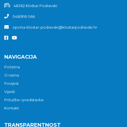
48362 Kloštar Podravski
048/816 066
opcina-klostar-podravski@klostarpodravski.hr
NAVIGACIJA
Početna
O nama
Povijest
Vijesti
Pritužbe i predstavke
Kontakt
TRANSPARENTNOST