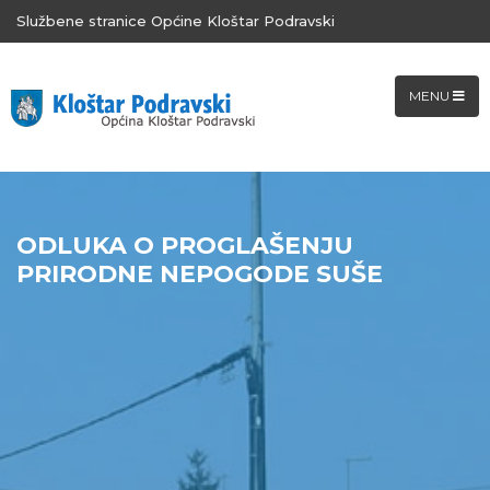
Službene stranice Općine Kloštar Podravski
MENU
ODLUKA O PROGLAŠENJU
PRIRODNE NEPOGODE SUŠE